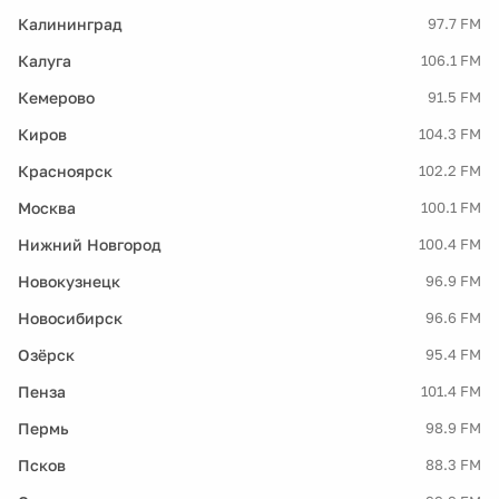
Калининград
97.7 FM
Калуга
106.1 FM
Кемерово
91.5 FM
Киров
104.3 FM
Красноярск
102.2 FM
Москва
100.1 FM
Нижний Новгород
100.4 FM
Новокузнецк
96.9 FM
Новосибирск
96.6 FM
Озёрск
95.4 FM
Пенза
101.4 FM
Пермь
98.9 FM
Псков
88.3 FM