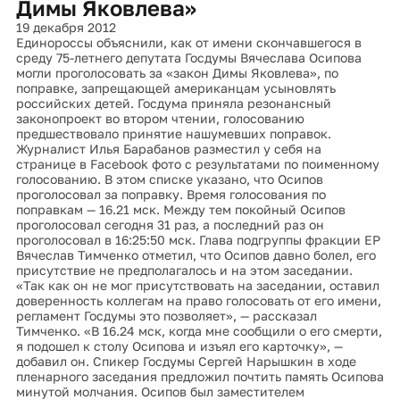
Димы Яковлева»
19 декабря 2012
Единороссы объяснили, как от имени скончавшегося в
среду 75-летнего депутата Госдумы Вячеслава Осипова
могли проголосовать за «закон Димы Яковлева», по
поправке, запрещающей американцам усыновлять
российских детей. Госдума приняла резонансный
законопроект во втором чтении, голосованию
предшествовало принятие нашумевших поправок.
Журналист Илья Барабанов разместил у себя на
странице в Facebook фото с результатами по поименному
голосованию. В этом списке указано, что Осипов
проголосовал за поправку. Время голосования по
поправкам — 16.21 мск. Между тем покойный Осипов
проголосовал сегодня 31 раз, а последний раз он
проголосовал в 16:25:50 мск. Глава подгруппы фракции ЕР
Вячеслав Тимченко отметил, что Осипов давно болел, его
присутствие не предполагалось и на этом заседании.
«Так как он не мог присутствовать на заседании, оставил
доверенность коллегам на право голосовать от его имени,
регламент Госдумы это позволяет», — рассказал
Тимченко. «В 16.24 мск, когда мне сообщили о его смерти,
я подошел к столу Осипова и изъял его карточку», —
добавил он. Спикер Госдумы Сергей Нарышкин в ходе
пленарного заседания предложил почтить память Осипова
минутой молчания. Осипов был заместителем