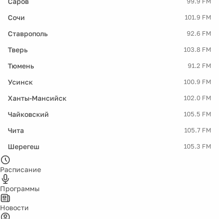
Саров
99.9 FM
Сочи
101.9 FM
Ставрополь
92.6 FM
Тверь
103.8 FM
Тюмень
91.2 FM
Усинск
100.9 FM
Ханты-Мансийск
102.0 FM
Чайковский
105.5 FM
Чита
105.7 FM
Шерегеш
105.3 FM
Расписание
Программы
Новости