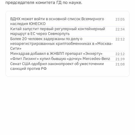
председателя комитета ГД по науке.
ВДНХ может войти в основной список Всемирного
23:05
наследия ЮНЕСКО
Китай запустит первый регулярный контейнерный
22:34
маршрут в ЕС через Севморпуть
Более 20 человек задержаны по делу о
22:12
незарегистрированных криптообменниках в «Москва-
Сити»
Минздрав добавил в ЖНВЛП препарат «Энхерту»
22:12
«Флит Лизинг» купил бывшую «дочку» Mercedes-Benz
21:39
Сенат США одобрил законопроект об ужесточении
21:08
санкций против РФ