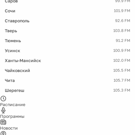
Саров
99.9 FM
Сочи
101.9 FM
Ставрополь
92.6 FM
Тверь
103.8 FM
Тюмень
91.2 FM
Усинск
100.9 FM
Ханты-Мансийск
102.0 FM
Чайковский
105.5 FM
Чита
105.7 FM
Шерегеш
105.3 FM
Расписание
Программы
Новости