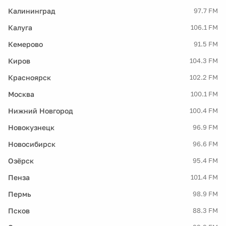
Калининград
97.7 FM
Калуга
106.1 FM
Кемерово
91.5 FM
Киров
104.3 FM
Красноярск
102.2 FM
Москва
100.1 FM
Нижний Новгород
100.4 FM
Новокузнецк
96.9 FM
Новосибирск
96.6 FM
Озёрск
95.4 FM
Пенза
101.4 FM
Пермь
98.9 FM
Псков
88.3 FM