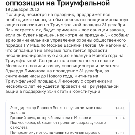
оппозиции на Триумфальной
19 декабря 2012
Полиция, несмотря на праздник, предпримет все
необходимые меры, чтобы пресечь несанкционированную
акцию оппозиции на Триумфальной площади 31 декабря.
"Мы встретим их, будут применены все санкции закона,
если он будет нарушен, несмотря на праздник", - сообщил
врио замначальника управления охраны общественного
порядка ГУ МВД по Москве Василий Глотов. Он напомнил,
что оппозиция не впервые попытается провести
несанкционированную акцию накануне Нового года на
Триумфальной. Сегодня стало известно, что власти
Москвы отклонили заявку оппозиционера и писателя
Эдуарда Лимонова на проведение 31 декабря, за
считанные часы до Нового года, митинга на
Триумфальной площади. Лимонову с соратниками
несколько лет не удается провести на Триумфальной
акции в поддержку 31-й статьи Конституции.
Экс-директор Popcorn Books получил четыре года
14:41
условно
Громкий звук, который слышали в Москве и
13:04
Подмосковье, объясняют пролетом сверхзвукового
самолета
По-прежнему нет официальных комментариев о
12:31