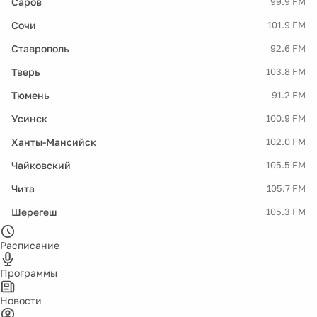
Саров
99.9 FM
Сочи
101.9 FM
Ставрополь
92.6 FM
Тверь
103.8 FM
Тюмень
91.2 FM
Усинск
100.9 FM
Ханты-Мансийск
102.0 FM
Чайковский
105.5 FM
Чита
105.7 FM
Шерегеш
105.3 FM
Расписание
Программы
Новости