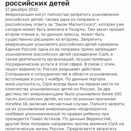
российских детей
17 декабря 2012
Американцам могут полностью запретить усыновление
российских детей: такова одна из поправок к
российскому ответу за "Закон Магнитского", которая уже
сегодня может быть внесена в Госдуму. Там закон прошел
второе чтение и, по данным прессы, может быть
существенно расширен ко второму. Запретить
американцам усыновлять российских детей намерена
Единая Россия: одна из ее поправок прямо запрещает
усыновление российских детей гражданами США, а
также деятельность организаций, осуществляющих
посреднические услуги в этой сфере. В связи с этим,
пишут ведомости, Россия разрывает действие
Соглашения о сотрудничестве в области усыновления,
вступившее в силу 1 ноября. По данным портала
www.usynovite.ru, США всегда были на первом месте по
количеству усыновленных детей из России. За два
дестяка лет американсцами было усыновлено более 100
тысяч российских детей, из них по разным причинам
погибли 19, включая несчастные случаи. Полного запрета
на их усыновление американцами неоднократно
требовал уполномоченный по правам ребенка при
президенте Павел Астахов. По данным Ведомостей,
другой блок поправок направлен против влияния США на
политическую жизнь России. Предлагается запретить