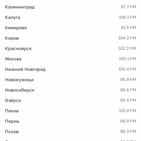
Калининград
97.7 FM
Калуга
106.1 FM
Кемерово
91.5 FM
Киров
104.3 FM
Красноярск
102.2 FM
Москва
100.1 FM
Нижний Новгород
100.4 FM
Новокузнецк
96.9 FM
Новосибирск
96.6 FM
Озёрск
95.4 FM
Пенза
101.4 FM
Пермь
98.9 FM
Псков
88.3 FM