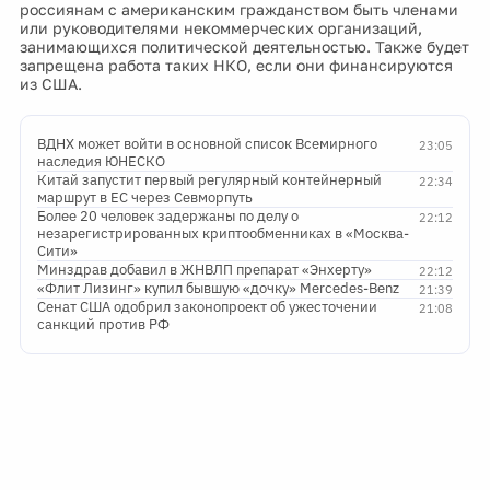
россиянам с американским гражданством быть членами
или руководителями некоммерческих организаций,
занимающихся политической деятельностью. Также будет
запрещена работа таких НКО, если они финансируются
из США.
ВДНХ может войти в основной список Всемирного
23:05
наследия ЮНЕСКО
Китай запустит первый регулярный контейнерный
22:34
маршрут в ЕС через Севморпуть
Более 20 человек задержаны по делу о
22:12
незарегистрированных криптообменниках в «Москва-
Сити»
Минздрав добавил в ЖНВЛП препарат «Энхерту»
22:12
«Флит Лизинг» купил бывшую «дочку» Mercedes-Benz
21:39
Сенат США одобрил законопроект об ужесточении
21:08
санкций против РФ