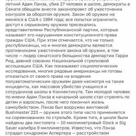
летний Адам Ланза, убив 27 человек в школе, демократы в
Сенате обещали внести законопроект об ужесточении
контроля за оборотом оружия. Закон об оружии не
менялся в США с 1994 года; все попытки ограничить
доступ к серьезному оружию пресекались
представителями Республиканской партии, которые
называют это нарушением конституционного права
граждан США. При этом отмечается, что не только
республиканцы, но и многие демократы являются
противниками ужесточения закона об оружии, в том
числе — лидер сенатского большинства демпартии Гарри
Рид, давний союзник Национальной стрелковой
ассоциации США. Как показывают социологические
исследования, многие рядовые американцы не готовы
отказаться от своего права на владение
полуавтоматическим оружием даже несмотря на такие
инциденты, как массовое убийство учащихся и
сотрудников школы в Коннектикуте. Там молодой человек
по имени Адам Лэнза в начальной школе стал стрелять по
детям и взрослым, после чего покончил жизнь
самоубийством. Лэнза был вооружен винтовкой
Bushmaster 223 — оружие этого типа часто применяется
на соревнованиях по стрельбе. Кроме того, в школе были
найдены два пистолета — 10-миллиметровый Glock и Sig
Sauer калибра 9 миллиметров. Известно, что Лэнза
страдал синдромом Аспергера — расстройством