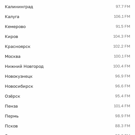
Калининград
97.7 FM
Калуга
106.1 FM
Кемерово
91.5 FM
Киров
104.3 FM
Красноярск
102.2 FM
Москва
100.1 FM
Нижний Новгород
100.4 FM
Новокузнецк
96.9 FM
Новосибирск
96.6 FM
Озёрск
95.4 FM
Пенза
101.4 FM
Пермь
98.9 FM
Псков
88.3 FM