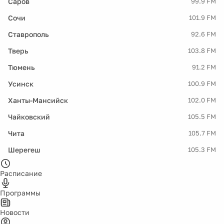
Саров
99.9 FM
Сочи
101.9 FM
Ставрополь
92.6 FM
Тверь
103.8 FM
Тюмень
91.2 FM
Усинск
100.9 FM
Ханты-Мансийск
102.0 FM
Чайковский
105.5 FM
Чита
105.7 FM
Шерегеш
105.3 FM
Расписание
Программы
Новости