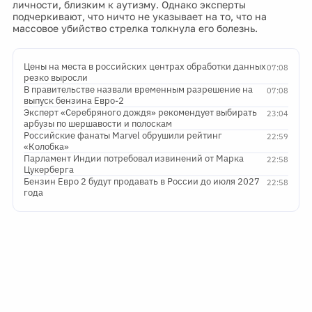
личности, близким к аутизму. Однако эксперты
подчеркивают, что ничто не указывает на то, что на
массовое убийство стрелка толкнула его болезнь.
Цены на места в российских центрах обработки данных
07:08
резко выросли
В правительстве назвали временным разрешение на
07:08
выпуск бензина Евро-2
Эксперт «Серебряного дождя» рекомендует выбирать
23:04
арбузы по шершавости и полоскам
Российские фанаты Marvel обрушили рейтинг
22:59
«Колобка»
Парламент Индии потребовал извинений от Марка
22:58
Цукерберга
Бензин Евро 2 будут продавать в России до июля 2027
22:58
года