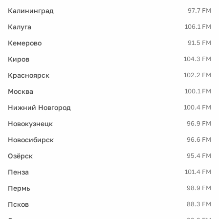
Калининград
97.7 FM
Калуга
106.1 FM
Кемерово
91.5 FM
Киров
104.3 FM
Красноярск
102.2 FM
Москва
100.1 FM
Нижний Новгород
100.4 FM
Новокузнецк
96.9 FM
Новосибирск
96.6 FM
Озёрск
95.4 FM
Пенза
101.4 FM
Пермь
98.9 FM
Псков
88.3 FM