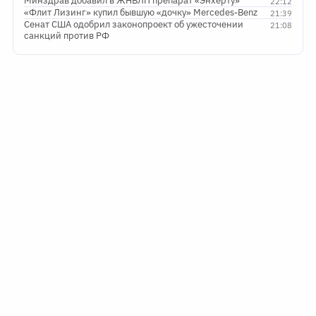
Минздрав добавил в ЖНВЛП препарат «Энхерту»
22:12
«Флит Лизинг» купил бывшую «дочку» Mercedes-Benz
21:39
Сенат США одобрил законопроект об ужесточении
21:08
санкций против РФ