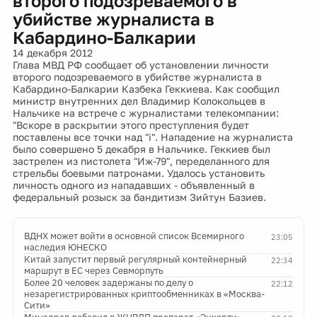
второго подозреваемого в
убийстве журналиста в
Кабардино-Балкарии
14 декабря 2012
Глава МВД РФ сообщает об установлении личности
второго подозреваемого в убийстве журналиста в
Кабардино-Балкарии Казбека Геккиева. Как сообщил
министр внутренних дел Владимир Колокольцев в
Нальчике на встрече с журналистами телекомпании:
"Вскоре в раскрытии этого преступления будет
поставлены все точки над "i". Нападение на журналиста
было совершено 5 декабря в Нальчике. Геккиев был
застрелен из пистолета "Иж-79", переделанного для
стрельбы боевыми патронами. Удалось установить
личность одного из нападавших - объявленный в
федеральный розыск за бандитизм Зийтун Базиев.
ВДНХ может войти в основной список Всемирного
23:05
наследия ЮНЕСКО
Китай запустит первый регулярный контейнерный
22:34
маршрут в ЕС через Севморпуть
Более 20 человек задержаны по делу о
22:12
незарегистрированных криптообменниках в «Москва-
Сити»