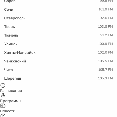
Саров
99.9 FM
Сочи
101.9 FM
Ставрополь
92.6 FM
Тверь
103.8 FM
Тюмень
91.2 FM
Усинск
100.9 FM
Ханты-Мансийск
102.0 FM
Чайковский
105.5 FM
Чита
105.7 FM
Шерегеш
105.3 FM
Расписание
Программы
Новости