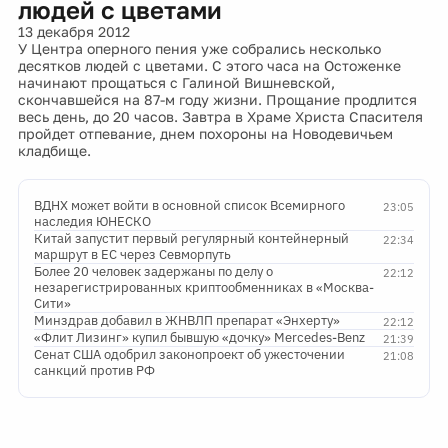
людей с цветами
13 декабря 2012
У Центра оперного пения уже собрались несколько
десятков людей с цветами. С этого часа на Остоженке
начинают прощаться с Галиной Вишневской,
скончавшейся на 87-м году жизни. Прощание продлится
весь день, до 20 часов. Завтра в Храме Христа Спасителя
пройдет отпевание, днем похороны на Новодевичьем
кладбище.
ВДНХ может войти в основной список Всемирного
23:05
наследия ЮНЕСКО
Китай запустит первый регулярный контейнерный
22:34
маршрут в ЕС через Севморпуть
Более 20 человек задержаны по делу о
22:12
незарегистрированных криптообменниках в «Москва-
Сити»
Минздрав добавил в ЖНВЛП препарат «Энхерту»
22:12
«Флит Лизинг» купил бывшую «дочку» Mercedes-Benz
21:39
Сенат США одобрил законопроект об ужесточении
21:08
санкций против РФ