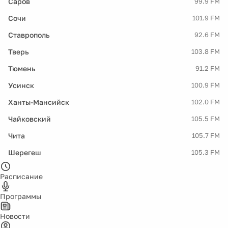
Саров
99.9 FM
Сочи
101.9 FM
Ставрополь
92.6 FM
Тверь
103.8 FM
Тюмень
91.2 FM
Усинск
100.9 FM
Ханты-Мансийск
102.0 FM
Чайковский
105.5 FM
Чита
105.7 FM
Шерегеш
105.3 FM
Расписание
Программы
Новости