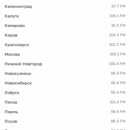
Калининград
97.7 FM
Калуга
106.1 FM
Кемерово
91.5 FM
Киров
104.3 FM
Красноярск
102.2 FM
Москва
100.1 FM
Нижний Новгород
100.4 FM
Новокузнецк
96.9 FM
Новосибирск
96.6 FM
Озёрск
95.4 FM
Пенза
101.4 FM
Пермь
98.9 FM
Псков
88.3 FM