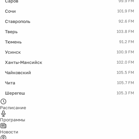
Саров
99.9 FM
Сочи
101.9 FM
Ставрополь
92.6 FM
Тверь
103.8 FM
Тюмень
91.2 FM
Усинск
100.9 FM
Ханты-Мансийск
102.0 FM
Чайковский
105.5 FM
Чита
105.7 FM
Шерегеш
105.3 FM
Расписание
Программы
Новости