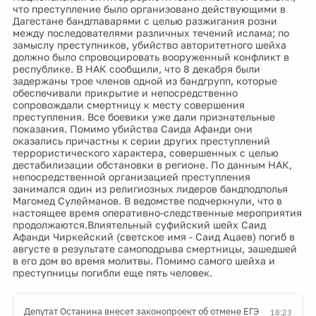
что преступление было организовано действующими в
Дагестане бандглаварями с целью разжигания розни
между последователями различных течений ислама; по
замыслу преступников, убийство авторитетного шейха
должно было спровоцировать вооруженный конфликт в
республике. В НАК сообщили, что 8 декабря были
задержаны трое членов одной из бандгрупп, которые
обеспечивали прикрытие и непосредственно
сопровождали смертницу к месту совершения
преступления. Все боевики уже дали признательные
показания. Помимо убийства Саида Афанди они
оказались причастны к серии других преступлений
террористического характера, совершенных с целью
дестабилизации обстановки в регионе. По данным НАК,
непосредственной организацией преступления
занимался один из религиозных лидеров бандподполья
Магомед Сулейманов. В ведомстве подчеркнули, что в
настоящее время оперативно-следственные мероприятия
продолжаются.Влиятельный суфийский шейх Саид
Афанди Чиркейский (светское имя - Саид Ацаев) погиб в
августе в результате самоподрыва смертницы, зашедшей
в его дом во время молитвы. Помимо самого шейха и
преступницы погибли еще пять человек.
Депутат Останина внесет законопроект об отмене ЕГЭ
18:23