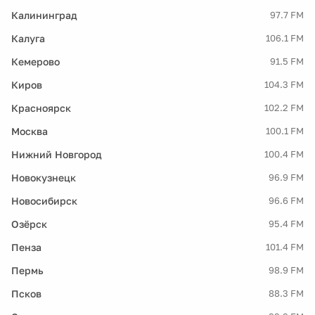
Калининград
97.7 FM
Калуга
106.1 FM
Кемерово
91.5 FM
Киров
104.3 FM
Красноярск
102.2 FM
Москва
100.1 FM
Нижний Новгород
100.4 FM
Новокузнецк
96.9 FM
Новосибирск
96.6 FM
Озёрск
95.4 FM
Пенза
101.4 FM
Пермь
98.9 FM
Псков
88.3 FM