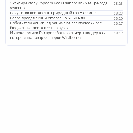
Экс-директору Popcorn Books запросили четыре года
18:23
условно
Баку готов поставлять природный газ Украине
18:23
Безос продал акции Amazon на $350 млн
18:20
Победители олимпиад занимают практически все
18:17
бюджетные места места в вузах
Минэкономики РФ прорабатывает меры поддержки
18:17
потерявших товар селлеров Wildberries