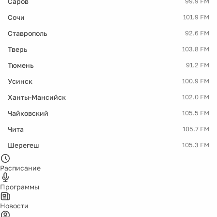
Саров
99.9 FM
Сочи
101.9 FM
Ставрополь
92.6 FM
Тверь
103.8 FM
Тюмень
91.2 FM
Усинск
100.9 FM
Ханты-Мансийск
102.0 FM
Чайковский
105.5 FM
Чита
105.7 FM
Шерегеш
105.3 FM
Расписание
Программы
Новости