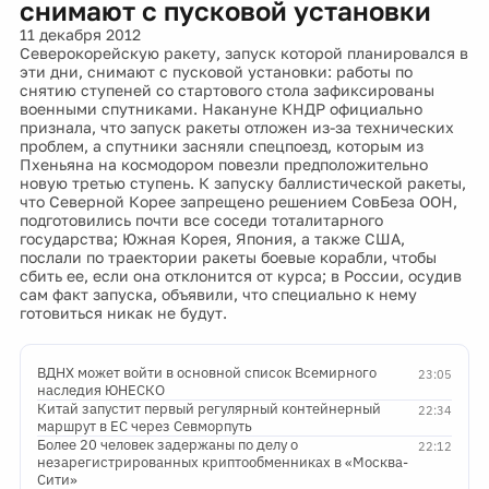
11 декабря 2012
Северокорейскую ракету, запуск которой планировался в
эти дни, снимают с пусковой установки: работы по
снятию ступеней со стартового стола зафиксированы
военными спутниками. Накануне КНДР официально
признала, что запуск ракеты отложен из-за технических
проблем, а спутники засняли спецпоезд, которым из
Пхеньяна на космодором повезли предположительно
новую третью ступень. К запуску баллистической ракеты,
что Северной Корее запрещено решением СовБеза ООН,
подготовились почти все соседи тоталитарного
государства; Южная Корея, Япония, а также США,
послали по траектории ракеты боевые корабли, чтобы
сбить ее, если она отклонится от курса; в России, осудив
сам факт запуска, объявили, что специально к нему
готовиться никак не будут.
ВДНХ может войти в основной список Всемирного
23:05
наследия ЮНЕСКО
Китай запустит первый регулярный контейнерный
22:34
маршрут в ЕС через Севморпуть
Более 20 человек задержаны по делу о
22:12
незарегистрированных криптообменниках в «Москва-
Сити»
Минздрав добавил в ЖНВЛП препарат «Энхерту»
22:12