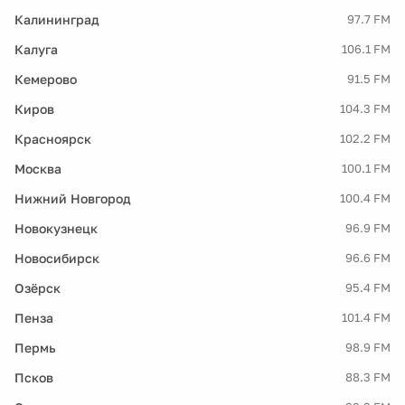
Калининград
97.7 FM
Калуга
106.1 FM
Кемерово
91.5 FM
Киров
104.3 FM
Красноярск
102.2 FM
Москва
100.1 FM
Нижний Новгород
100.4 FM
Новокузнецк
96.9 FM
Новосибирск
96.6 FM
Озёрск
95.4 FM
Пенза
101.4 FM
Пермь
98.9 FM
Псков
88.3 FM