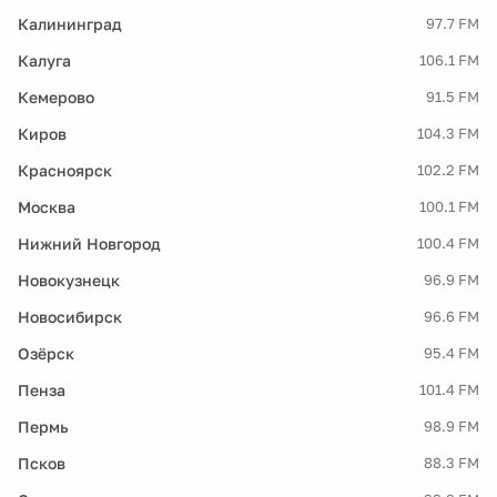
Калининград
97.7 FM
Калуга
106.1 FM
Кемерово
91.5 FM
Киров
104.3 FM
Красноярск
102.2 FM
Москва
100.1 FM
Нижний Новгород
100.4 FM
Новокузнецк
96.9 FM
Новосибирск
96.6 FM
Озёрск
95.4 FM
Пенза
101.4 FM
Пермь
98.9 FM
Псков
88.3 FM