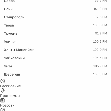
Саров
99.9 FM
Сочи
101.9 FM
Ставрополь
92.6 FM
Тверь
103.8 FM
Тюмень
91.2 FM
Усинск
100.9 FM
Ханты-Мансийск
102.0 FM
Чайковский
105.5 FM
Чита
105.7 FM
Шерегеш
105.3 FM
Расписание
Программы
Новости