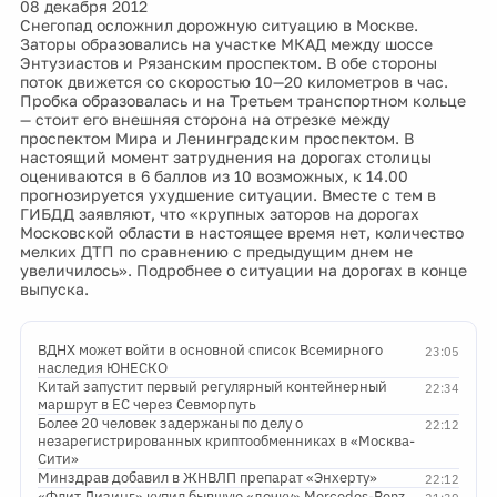
08 декабря 2012
Снегопад осложнил дорожную ситуацию в Москве.
Заторы образовались на участке МКАД между шоссе
Энтузиастов и Рязанским проспектом. В обе стороны
поток движется со скоростью 10—20 километров в час.
Пробка образовалась и на Третьем транспортном кольце
— стоит его внешняя сторона на отрезке между
проспектом Мира и Ленинградским проспектом. В
настоящий момент затруднения на дорогах столицы
оцениваются в 6 баллов из 10 возможных, к 14.00
прогнозируется ухудшение ситуации. Вместе с тем в
ГИБДД заявляют, что «крупных заторов на дорогах
Московской области в настоящее время нет, количество
мелких ДТП по сравнению с предыдущим днем не
увеличилось». Подробнее о ситуации на дорогах в конце
выпуска.
ВДНХ может войти в основной список Всемирного
23:05
наследия ЮНЕСКО
Китай запустит первый регулярный контейнерный
22:34
маршрут в ЕС через Севморпуть
Более 20 человек задержаны по делу о
22:12
незарегистрированных криптообменниках в «Москва-
Сити»
Минздрав добавил в ЖНВЛП препарат «Энхерту»
22:12
«Флит Лизинг» купил бывшую «дочку» Mercedes-Benz