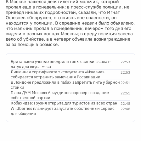
В Москве нашелся девятилетний мальчик, который
пропал еще в понедельник: в пресс-службе полиции, не
приведя никаких подробностей, сказали, что Игнат
Оглезнев обнаружен, его жизнь вне опасности, он
находится у полиции. В середине недели было объявлено,
что мальчик пропал в понедельник, вечером того дня его
видели в разных концах Москвы; в среду полиция завела
дело об убийстве, а в четверг объявила вознаграждение
за за помощь в розыске.
Британские ученые внедрили гены свиньи в салат-
22:53
латук для вкуса мяса
Лишенная сертификата эксплуатанта «Ижавиа»
22:53
собирается устранить замечания Росавиации
В Лондоне предложили в пабах запретить пить у барной
22:51
стойки
Глава ДУМ Москвы Аляутдинов опроверг создание
22:51
собственной партии
Кобахидзе: Грузия открыта для туристов из всех стран
22:48
Wildberries планирует запустить собственный сервис
22:48
для общения