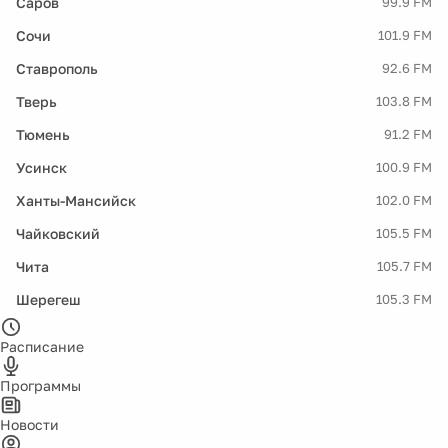
Саров
99.9 FM
Сочи
101.9 FM
Ставрополь
92.6 FM
Тверь
103.8 FM
Тюмень
91.2 FM
Усинск
100.9 FM
Ханты-Мансийск
102.0 FM
Чайковский
105.5 FM
Чита
105.7 FM
Шерегеш
105.3 FM
Расписание
Программы
Новости