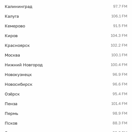
Калининград
97.7 FM
Калуга
106.1 FM
Кемерово
91.5 FM
Киров
104.3 FM
Красноярск
102.2 FM
Москва
100.1 FM
Нижний Новгород
100.4 FM
Новокузнецк
96.9 FM
Новосибирск
96.6 FM
Озёрск
95.4 FM
Пенза
101.4 FM
Пермь
98.9 FM
Псков
88.3 FM