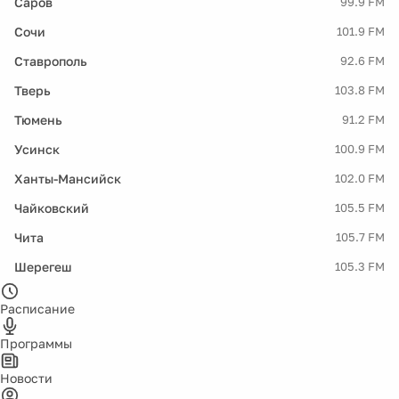
Саров
99.9 FM
Сочи
101.9 FM
Ставрополь
92.6 FM
Тверь
103.8 FM
Тюмень
91.2 FM
Усинск
100.9 FM
Ханты-Мансийск
102.0 FM
Чайковский
105.5 FM
Чита
105.7 FM
Шерегеш
105.3 FM
Расписание
Программы
Новости