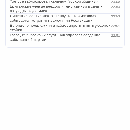
YouTube заблокировал каналы «Русской общины»
23:08
Британские ученые внедрили гены свиньи в салат-
22:53
латук для вкуса мяса
Лишенная сертификата эксплуатанта «Ижавиа»
22:53
собирается устранить замечания Росавиации
В Лондоне предложили в пабах запретить пить у барной
22:51
стойки
Глава ДУМ Москвы Аляутдинов опроверг создание
22:51
собственной партии