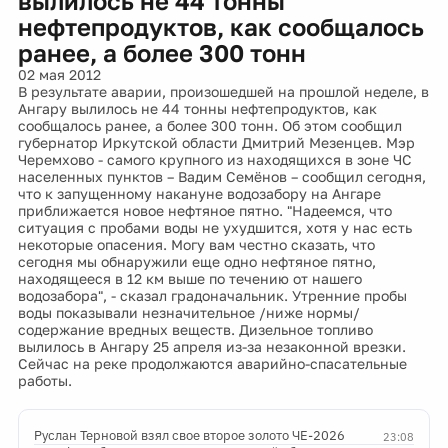
вылилось не 44 тонны
нефтепродуктов, как сообщалось
ранее, а более 300 тонн
02 мая 2012
В результате аварии, произошедшей на прошлой неделе, в
Ангару вылилось не 44 тонны нефтепродуктов, как
сообщалось ранее, а более 300 тонн. Об этом сообщил
губернатор Иркутской области Дмитрий Мезенцев. Мэр
Черемхово - самого крупного из находящихся в зоне ЧС
населенных пунктов – Вадим Семёнов – сообщил сегодня,
что к запущенному накануне водозабору на Ангаре
приближается новое нефтяное пятно. "Надеемся, что
ситуация с пробами воды не ухудшится, хотя у нас есть
некоторые опасения. Могу вам честно сказать, что
сегодня мы обнаружили еще одно нефтяное пятно,
находящееся в 12 км выше по течению от нашего
водозабора", - сказал градоначальник. Утренние пробы
воды показывали незначительное /ниже нормы/
содержание вредных веществ. Дизельное топливо
вылилось в Ангару 25 апреля из-за незаконной врезки.
Сейчас на реке продолжаются аварийно-спасательные
работы.
Руслан Терновой взял свое второе золото ЧЕ-2026
23:08