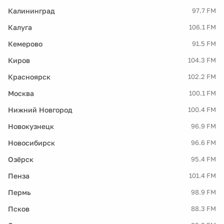
Калининград
97.7 FM
Калуга
106.1 FM
Кемерово
91.5 FM
Киров
104.3 FM
Красноярск
102.2 FM
Москва
100.1 FM
Нижний Новгород
100.4 FM
Новокузнецк
96.9 FM
Новосибирск
96.6 FM
Озёрск
95.4 FM
Пенза
101.4 FM
Пермь
98.9 FM
Псков
88.3 FM