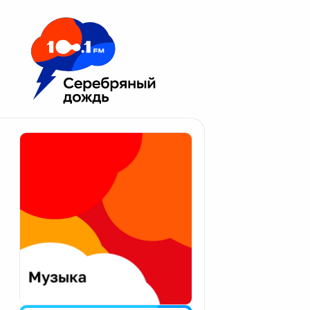
Москва 100.1 FM
Апатиты
Астрахань
Волгоград
Вологда
Екатеринбург
Иваново
Казань
Калининград
Калуга