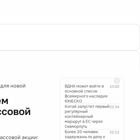
 для новой
ВДНХ может войти в
23:05
основной список
Всемирного наследия
ем
ЮНЕСКО
Китай запустит первый
22:34
ссовой
регулярный
контейнерный
маршрут в ЕС через
Севморпуть
Более 20 человек
22:12
ассовой акции:
задержаны по делу о