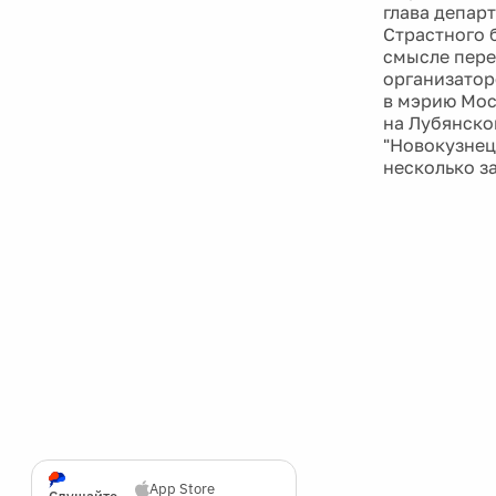
глава депар
Страстного 
смысле пере
организатор
в мэрию Мос
на Лубянской
"Новокузнец
несколько з
App Store