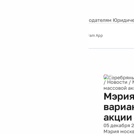
События
Контакты
О нас
Экскурсии
Silver Studio
Рекламодателям
Юридиче
Слушайте
App Store
Google Play
Telegram App
Серебряный
дождь
12+
Реклама
/
Новости
/
массовой а
Мэрия
вариа
акции
05 декабря 
Мэрия москв