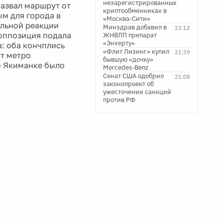
незарегистрированных
назвал маршрут от
криптообменниках в
м для города в
«Москва-Сити»
альной реакции
Минздрав добавил в
22:12
 оппозиция подала
ЖНВЛП препарат
«Энхерту»
: оба кончплись
«Флит Лизинг» купил
21:39
от метро
бывшую «дочку»
по Якиманке было
Mercedes-Benz
Сенат США одобрил
21:08
законопроект об
ужесточении санкций
против РФ