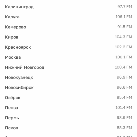
Калининград
97.7 FM
Калуга
106.1 FM
Кемерово
91.5 FM
Киров
104.3 FM
Красноярск
102.2 FM
Москва
100.1 FM
Нижний Новгород
100.4 FM
Новокузнецк
96.9 FM
Новосибирск
96.6 FM
Озёрск
95.4 FM
Пенза
101.4 FM
Пермь
98.9 FM
Псков
88.3 FM