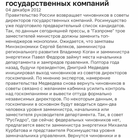
государственных компаний
04 декабря 2012
Правительство России возвращает чиновников в советы
директоров государственных компаний. Росимущество
уже подготовило предварительный список кандидатов.
Так, по данным сегодняшней прессы, в "Газпроме" трое
заместителей министров должны заменить топ-
менеджеров монополии. Ожидается, что замглавы
Минэкономики Сергей Беляков, замминистра
регионального развития Владимир Коган и замминистра
энергетики Павел Федоров займут места начальника
департамента и зампредов правления. Полтора года
назад, будучи президентом, Дмитрий Медведев
инициировал выход чиновников из советов директоров
госкомпаний. По мнению экспертов, намерение
правительства Медведева снова вернуть чиновников в
советы связано с желанием кабмина усилить контроль
над госкомпаниями и вывести оттуда формально
независимых директоров. По некоторым данным, в
госкомпании в основном будут вводиться один-два
человека уровня замминистра, начальника или
заместителя руководителя департамента. Так, в совет
"РусГидро", где сейчас федеральных чиновников нет,
предлагается ввести замминистра энергетики Михаила
Курбатова и представителя Росимущества уровня
замначальника управления. Вернутся чиновники и в