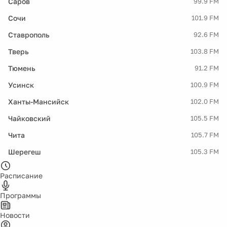
Саров
99.9 FM
Сочи
101.9 FM
Ставрополь
92.6 FM
Тверь
103.8 FM
Тюмень
91.2 FM
Усинск
100.9 FM
Ханты-Мансийск
102.0 FM
Чайковский
105.5 FM
Чита
105.7 FM
Шерегеш
105.3 FM
Расписание
Программы
Новости