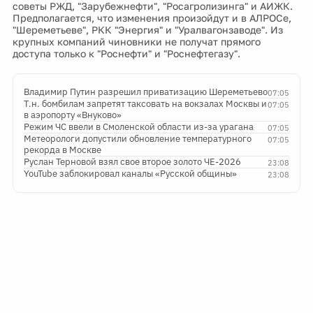
советы РЖД, "Зарубежнефти", "Росагролизинга" и АИЖК.
Предполагается, что изменения произойдут и в АЛРОСе,
"Шереметьеве", РКК "Энергия" и "Уралвагонзаводе". Из
крупных компаний чиновники не получат прямого
доступа только к "Роснефти" и "Роснефтегазу".
Владимир Путин разрешил приватизацию Шереметьево
07:05
Т.н. бомбилам запретят таксовать на вокзалах Москвы и
07:05
в аэропорту «Внуково»
Режим ЧС ввели в Смоленской области из-за урагана
07:05
Метеорологи допустили обновление температурного
07:05
рекорда в Москве
Руслан Терновой взял свое второе золото ЧЕ-2026
23:08
YouTube заблокировал каналы «Русской общины»
23:08