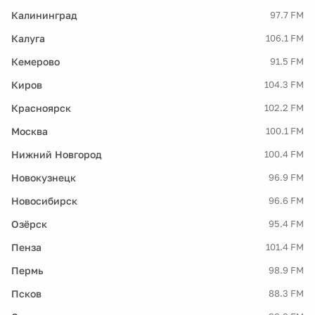
Калининград
97.7 FM
Калуга
106.1 FM
Кемерово
91.5 FM
Киров
104.3 FM
Красноярск
102.2 FM
Москва
100.1 FM
Нижний Новгород
100.4 FM
Новокузнецк
96.9 FM
Новосибирск
96.6 FM
Озёрск
95.4 FM
Пенза
101.4 FM
Пермь
98.9 FM
Псков
88.3 FM