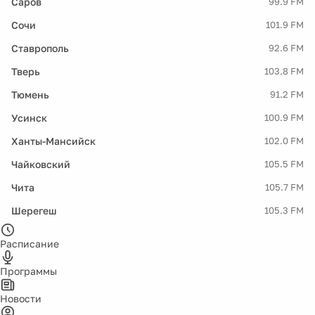
Саров
99.9 FM
Сочи
101.9 FM
Ставрополь
92.6 FM
Тверь
103.8 FM
Тюмень
91.2 FM
Усинск
100.9 FM
Ханты-Мансийск
102.0 FM
Чайковский
105.5 FM
Чита
105.7 FM
Шерегеш
105.3 FM
Расписание
Программы
Новости