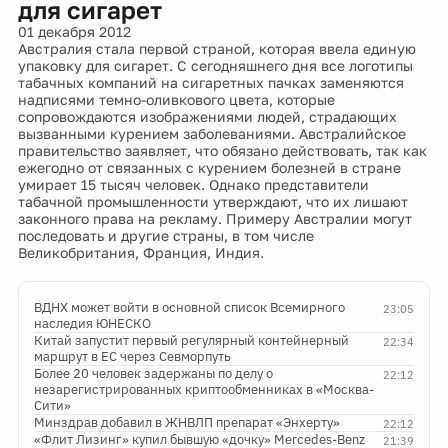
для сигарет
01 декабря 2012
Австралия стала первой страной, которая ввела единую
упаковку для сигарет. С сегодняшнего дня все логотипы
табачных компаний на сигаретных пачках заменяются
надписями темно-оливкового цвета, которые
сопровождаются изображениями людей, страдающих
вызванными курением заболеваниями. Австралийское
правительство заявляет, что обязано действовать, так как
ежегодно от связанных с курением болезней в стране
умирает 15 тысяч человек. Однако представители
табачной промышленности утверждают, что их лишают
законного права на рекламу. Примеру Австралии могут
последовать и другие страны, в том числе
Великобритания, Франция, Индия.
ВДНХ может войти в основной список Всемирного
23:05
наследия ЮНЕСКО
Китай запустит первый регулярный контейнерный
22:34
маршрут в ЕС через Севморпуть
Более 20 человек задержаны по делу о
22:12
незарегистрированных криптообменниках в «Москва-
Сити»
Минздрав добавил в ЖНВЛП препарат «Энхерту»
22:12
«Флит Лизинг» купил бывшую «дочку» Mercedes-Benz
21:39