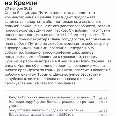
из Кремля
30 ноября 2012
Спина Владимира Путина вновь стала предметом
комментариев из Кремля. Президент продолжает
заниматься спортом в обычном режиме, а домыслы о
больной спине не мешают его работоспособности, заявил
пресс-секретарь Дмитрий Песков. Он добавил, что Путин
продолжает заниматься спортом в обычном режиме. По
словам пресс-секретаря главы государства, напряженный
план работы Путина на декабрь включает в себя встречу
с доверенными лицами, послание Федеральному
собранию, большую пресс-конференцию, запись
предновогоднего обращения к гражданам, поездку в
Турцию и рабочие встречи в Кремле и в Ново-Огареве. На
днях в Кремле объявили о первом за последние месяцы
визите президента за границу. Путин посетит 3 декабря с
рабочим визитом Турцию. Двухмесячное отсутствие
зарубежных визитов пресса связывала с плохим
самочувствием 60-летнего президента.
Депутат Останина внесет законопроект об отмене ЕГЭ
18:23
Экс-директору Popcorn Books запросили четыре года
18:23
условно
Баку готов поставлять природный газ Украине
18:23
Безос продал акции Amazon на $350 млн
18:20