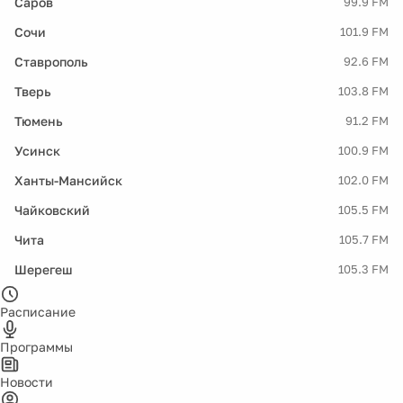
Саров
99.9 FM
Сочи
101.9 FM
Ставрополь
92.6 FM
Тверь
103.8 FM
Тюмень
91.2 FM
Усинск
100.9 FM
Ханты-Мансийск
102.0 FM
Чайковский
105.5 FM
Чита
105.7 FM
Шерегеш
105.3 FM
Расписание
Программы
Новости