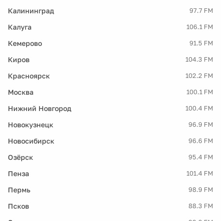
Калининград
97.7 FM
Калуга
106.1 FM
Кемерово
91.5 FM
Киров
104.3 FM
Красноярск
102.2 FM
Москва
100.1 FM
Нижний Новгород
100.4 FM
Новокузнецк
96.9 FM
Новосибирск
96.6 FM
Озёрск
95.4 FM
Пенза
101.4 FM
Пермь
98.9 FM
Псков
88.3 FM