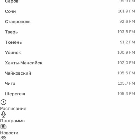
Саров
99.9 FM
Сочи
101.9 FM
Ставрополь
92.6 FM
Тверь
103.8 FM
Тюмень
91.2 FM
Усинск
100.9 FM
Ханты-Мансийск
102.0 FM
Чайковский
105.5 FM
Чита
105.7 FM
Шерегеш
105.3 FM
Расписание
Программы
Новости