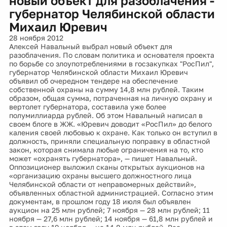
новый объект для разоблачения -
губернатор Челябинской области
Михаил Юревич
28 ноября 2012
Алексей Навальный выбрал новый объект для
разоблачения. По словам политика и основателя проекта
по борьбе со злоупотреблениями в госзакупках "РосПил",
губернатор Челябинской области Михаил Юревич
объявил об очередном тендере на обеспечение
собственной охраны на сумму 14,8 млн рублей. Таким
образом, общая сумма, потраченная на личную охрану и
вертолет губернатора, составила уже более
полумиллиарда рублей. Об этом Навальный написал в
своем блоге в ЖЖ. «Юревич доводит «РосПил» до белого
каления своей любовью к охране. Как только он вступил в
должность, приняли специальную поправку в областной
закон, которая снимала любые ограничения на то, кто
может «охранять губернатора», — пишет Навальный.
Оппозиционер выложил сканы открытых аукционов на
«организацию охраны высшего должностного лица
Челябинской области от неправомерных действий»,
объявленных областной администрацией. Согласно этим
документам, в прошлом году 18 июля был объявлен
аукцион на 25 млн рублей; 7 ноября — 28 млн рублей; 11
ноября — 27,6 млн рублей; 14 ноября — 61,8 млн рублей и