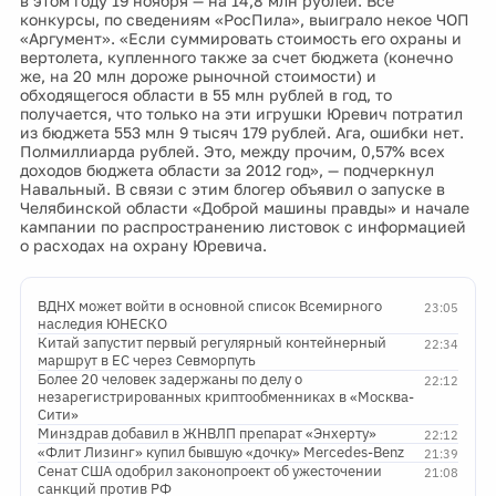
в этом году 19 ноября — на 14,8 млн рублей. Все
конкурсы, по сведениям «РосПила», выиграло некое ЧОП
«Аргумент». «Если суммировать стоимость его охраны и
вертолета, купленного также за счет бюджета (конечно
же, на 20 млн дороже рыночной стоимости) и
обходящегося области в 55 млн рублей в год, то
получается, что только на эти игрушки Юревич потратил
из бюджета 553 млн 9 тысяч 179 рублей. Ага, ошибки нет.
Полмиллиарда рублей. Это, между прочим, 0,57% всех
доходов бюджета области за 2012 год», — подчеркнул
Навальный. В связи с этим блогер объявил о запуске в
Челябинской области «Доброй машины правды» и начале
кампании по распространению листовок с информацией
о расходах на охрану Юревича.
ВДНХ может войти в основной список Всемирного
23:05
наследия ЮНЕСКО
Китай запустит первый регулярный контейнерный
22:34
маршрут в ЕС через Севморпуть
Более 20 человек задержаны по делу о
22:12
незарегистрированных криптообменниках в «Москва-
Сити»
Минздрав добавил в ЖНВЛП препарат «Энхерту»
22:12
«Флит Лизинг» купил бывшую «дочку» Mercedes-Benz
21:39
Сенат США одобрил законопроект об ужесточении
21:08
санкций против РФ