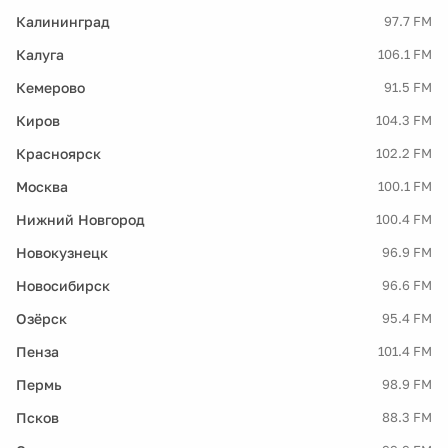
Калининград
97.7 FM
Калуга
106.1 FM
Кемерово
91.5 FM
Киров
104.3 FM
Красноярск
102.2 FM
Москва
100.1 FM
Нижний Новгород
100.4 FM
Новокузнецк
96.9 FM
Новосибирск
96.6 FM
Озёрск
95.4 FM
Пенза
101.4 FM
Пермь
98.9 FM
Псков
88.3 FM