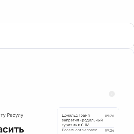
ту Расулу
Дональд Трамп
09:26
запретил «родильный
туризм» в США
асить
Восемьсот человек
09:26