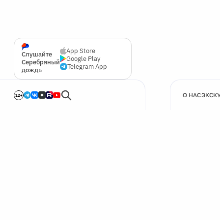
App Store
Слушайте
Google Play
Серебряный
Telegram App
дождь
О НАС
ЭКСК
12+
🍪
Мы используем cookie для улучшения работы сайта.