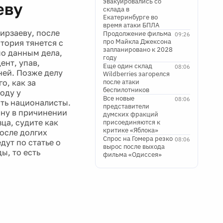
эвакуировались со
еву
склада в
Екатеринбурге во
время атаки БПЛА
ирзаеву, после
Продолжение фильма
09:26
про Майкла Джексона
тория тянется с
запланировано к 2028
по данным дела,
году
ент, упав,
Еще один склад
08:06
ней. Позже делу
Wildberries загорелся
о, как за
после атаки
беспилотников
оду у
Все новые
08:06
ть националисты.
представители
ину в причинении
думских фракций
ца, судите как
присоединяются к
критике «Яблока»
после долгих
Спрос на Гомера резко
08:06
ут по статье о
вырос после выхода
ы, то есть
фильма «Одиссея»