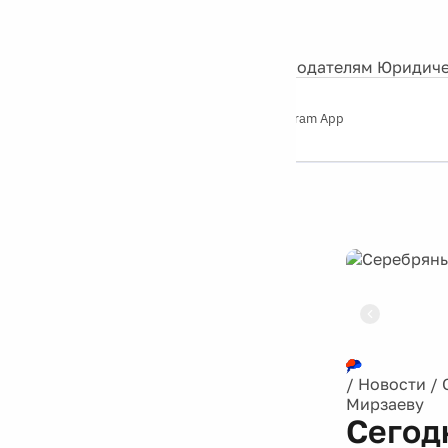
События
Контакты
О нас
Экскурсии
Silver Studio
Рекламодателям
Юридиче
Слушайте
App Store
Google Play
Telegram App
Серебряный
дождь
12+
Реклама
/
Новости
/
Мирзаеву
Сегод