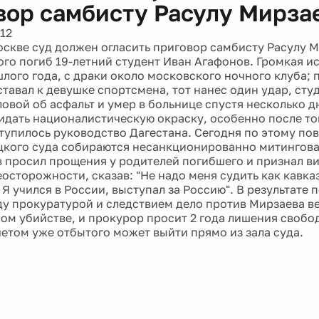
вор самбисту Расулу Мирза
12
оскве суд должен огласить приговор самбисту Расулу М
ого погиб 19-летний студент Иван Агафонов. Громкая ис
шлого года, с драки около московского ночного клуба; 
тавал к девушке спортсмена, тот нанес один удар, студ
ловой об асфальт и умер в больнице спустя несколько д
идать националистическую окраску, особенно после тог
тупилось руководство Дагестана. Сегодня по этому пов
кого суда собираются несанкционированно митингова
 просил прощения у родителей погибшего и признал в
осторожности, сказав: "Не надо меня судить как кавказ
Я учился в России, выступал за Россию". В результате 
у прокуратурой и следствием дело против Мирзаева вед
м убийстве, и прокурор просит 2 года лишения свобод
четом уже отбытого может выйти прямо из зала суда.