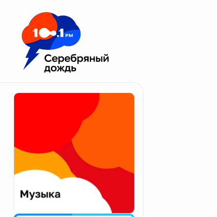
Москва 100.1 FM
Апатиты
Астрахань
Волгоград
Вологда
Екатеринбург
Иваново
Казань
Калининград
Калуга