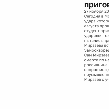
приго
27 ноября 20
Сегодня в М
удара котор
августа про
студент прис
ударился го
пытались пр
Мирзаева вс
Замоскворец
Сам Мирзаев
смерти по не
россиянина. 
споров межд
неумышленно
Мирзаев с у