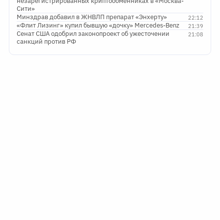
незарегистрированных криптообменниках в «Москва-
Сити»
Минздрав добавил в ЖНВЛП препарат «Энхерту»
22:12
«Флит Лизинг» купил бывшую «дочку» Mercedes-Benz
21:39
Сенат США одобрил законопроект об ужесточении
21:08
санкций против РФ