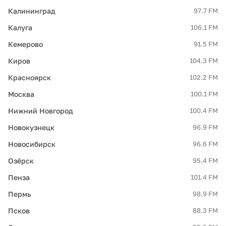
Калининград
97.7 FM
Калуга
106.1 FM
Кемерово
91.5 FM
Киров
104.3 FM
Красноярск
102.2 FM
Москва
100.1 FM
Нижний Новгород
100.4 FM
Новокузнецк
96.9 FM
Новосибирск
96.6 FM
Озёрск
95.4 FM
Пенза
101.4 FM
Пермь
98.9 FM
Псков
88.3 FM