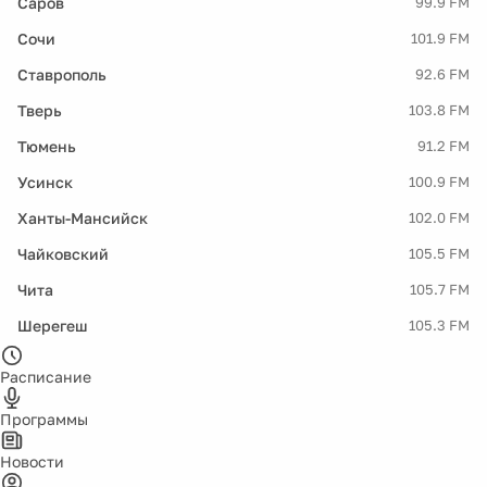
Саров
99.9 FM
Сочи
101.9 FM
Ставрополь
92.6 FM
Тверь
103.8 FM
Тюмень
91.2 FM
Усинск
100.9 FM
Ханты-Мансийск
102.0 FM
Чайковский
105.5 FM
Чита
105.7 FM
Шерегеш
105.3 FM
Расписание
Программы
Новости