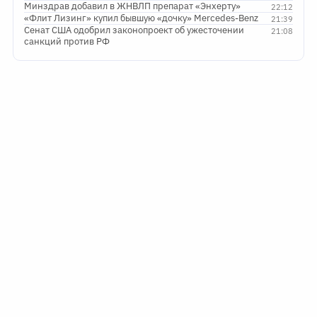
Минздрав добавил в ЖНВЛП препарат «Энхерту»
22:12
«Флит Лизинг» купил бывшую «дочку» Mercedes-Benz
21:39
Сенат США одобрил законопроект об ужесточении
21:08
санкций против РФ