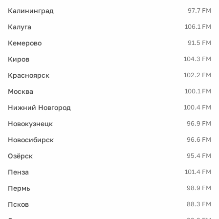
Калининград
97.7 FM
Калуга
106.1 FM
Кемерово
91.5 FM
Киров
104.3 FM
Красноярск
102.2 FM
Москва
100.1 FM
Нижний Новгород
100.4 FM
Новокузнецк
96.9 FM
Новосибирск
96.6 FM
Озёрск
95.4 FM
Пенза
101.4 FM
Пермь
98.9 FM
Псков
88.3 FM