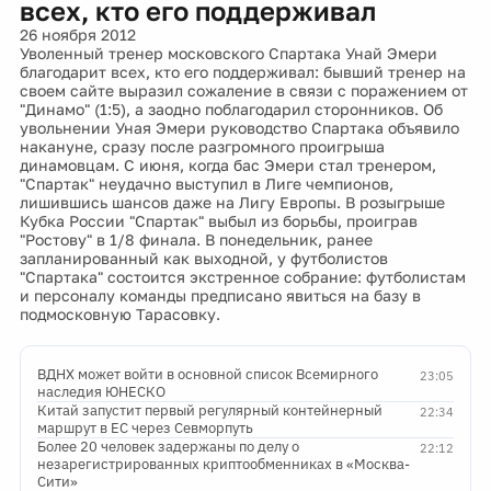
всех, кто его поддерживал
26 ноября 2012
Уволенный тренер московского Спартака Унай Эмери
благодарит всех, кто его поддерживал: бывший тренер на
своем сайте выразил сожаление в связи с поражением от
"Динамо" (1:5), а заодно поблагодарил сторонников. Об
увольнении Уная Эмери руководство Спартака объявило
накануне, сразу после разгромного проигрыша
динамовцам. С июня, когда бас Эмери стал тренером,
"Спартак" неудачно выступил в Лиге чемпионов,
лишившись шансов даже на Лигу Европы. В розыгрыше
Кубка России "Спартак" выбыл из борьбы, проиграв
"Ростову" в 1/8 финала. В понедельник, ранее
запланированный как выходной, у футболистов
"Спартака" состоится экстренное собрание: футболистам
и персоналу команды предписано явиться на базу в
подмосковную Тарасовку.
ВДНХ может войти в основной список Всемирного
23:05
наследия ЮНЕСКО
Китай запустит первый регулярный контейнерный
22:34
маршрут в ЕС через Севморпуть
Более 20 человек задержаны по делу о
22:12
незарегистрированных криптообменниках в «Москва-
Сити»