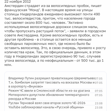
22 ноября 2012
Амстердам страдает из-за велосипедных пробок, пишет
французская "Монд". В настоящее время на улицы
столицы Нидерландов ежедневно выезжают почти 490
тыс. велосипедистов, притом, что население города
составляет около 800 тыс. человек. "Активно
используемые велосипедные дорожки слишком малы,
чтобы пропускать растущий поток", - заявили в городском
совете Амстердама. Кроме велосипедных пробок, есть и
другая проблема - в столице остается все меньше
свободных парковочных мест, где можно было бы
оставить велосипед. Это, в свою очередь, привело к росту
количества краж. Так, по официальным данным, в этом
году в Нидерландах зарегистрировано 90 тыс. случаев
угона велосипеда, а по неофициальным - от 500 тыс. до 1
млн.
Владимир Путин разрешил приватизацию Шереметьево
07:05
Т.н. бомбилам запретят таксовать на вокзалах Москвы и
07:05
в аэропорту «Внуково»
Режим ЧС ввели в Смоленской области из-за урагана
07:05
Метеорологи допустили обновление температурного
07:05
рекорда в Москве
Руслан Терновой взял свое второе золото ЧЕ-2026
23:08
YouTube заблокировал каналы «Русской общины»
23:08