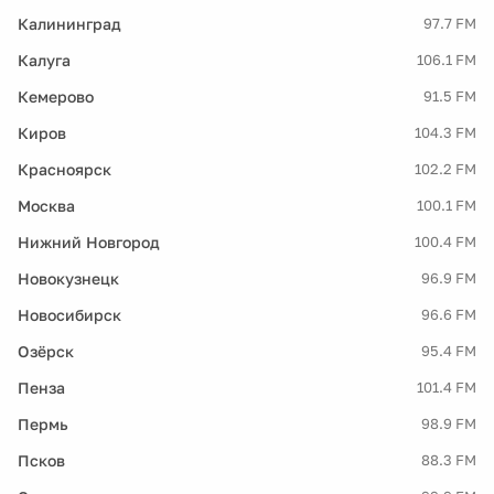
Калининград
97.7 FM
Калуга
106.1 FM
Кемерово
91.5 FM
Киров
104.3 FM
Красноярск
102.2 FM
Москва
100.1 FM
Нижний Новгород
100.4 FM
Новокузнецк
96.9 FM
Новосибирск
96.6 FM
Озёрск
95.4 FM
Пенза
101.4 FM
Пермь
98.9 FM
Псков
88.3 FM