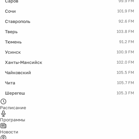
Саров
99.9 FM
Сочи
101.9 FM
Ставрополь
92.6 FM
Тверь
103.8 FM
Тюмень
91.2 FM
Усинск
100.9 FM
Ханты-Мансийск
102.0 FM
Чайковский
105.5 FM
Чита
105.7 FM
Шерегеш
105.3 FM
Расписание
Программы
Новости