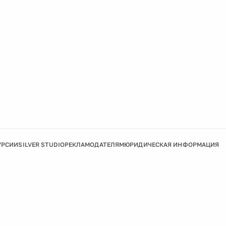
УРСИИ
SILVER STUDIO
РЕКЛАМОДАТЕЛЯМ
ЮРИДИЧЕСКАЯ ИНФОРМАЦИЯ