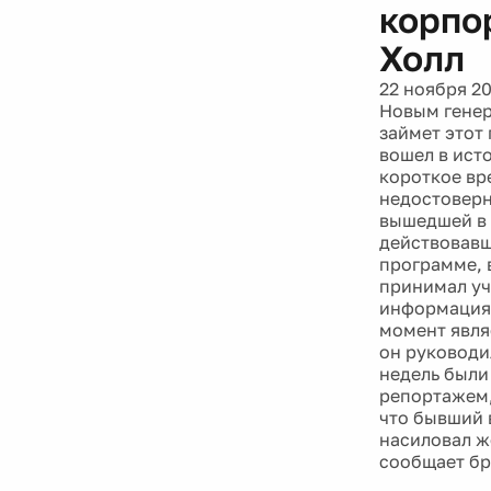
корпо
Холл
22 ноября 2
Новым генер
займет этот
вошел в ист
короткое вр
недостоверн
вышедшей в 
действовавше
программе, 
принимал уч
информация 
момент явля
он руководи
недель были
репортажем,
что бывший 
насиловал ж
сообщает бр