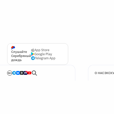
App Store
Слушайте
Google Play
Серебряный
Telegram App
дождь
О НАС
ЭКСК
12+