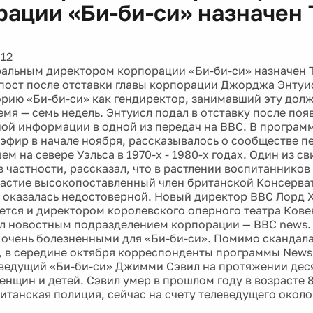
рации «Би-би-си» назначен 
012
альным директором корпорации «Би-би-си» назначен Т
 пост после отставки главы корпорации Джорджа Энтуи
орию «Би-би-си» как гендиректор, занимавший эту дол
емя — семь недель. Энтуисл подал в отставку после поя
ой информации в одной из передач на ВВС. В программ
эфир в начале ноября, рассказывалось о сообществе п
м на севере Уэльса в 1970-х - 1980-х годах. Один из св
в частности, рассказал, что в растлении воспитанников
астие высокопоставленный член британской Консерват
оказалась недостоверной. Новый директор ВВС Лорд 
ется и директором королевского оперного театра Кове
л новостным подразделением корпорации — BBC news.
 очень болезненными для «Би-би-си». Помимо скандал
 в середине октября корреспонденты программы Newsn
ведущий «Би-би-си» Джимми Сэвил на протяжении деся
енщин и детей. Сэвил умер в прошлом году в возрасте 8
итанская полиция, сейчас на счету телеведущего около