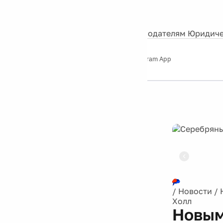
События
Контакты
О нас
Экскурсии
Silver Studio
Рекламодателям
Юридиче
Слушайте
App Store
Google Play
Telegram App
Серебряный
дождь
12+
Реклама
/
Новости
/
Холл
Новым