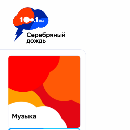
Москва 100.1 FM
Апатиты
Астрахань
Волгоград
Вологда
Екатеринбург
Иваново
Казань
Калининград
Калуга