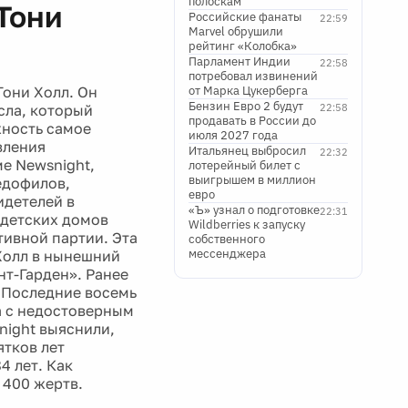
полоскам
Тони
Российские фанаты
22:59
Marvel обрушили
рейтинг «Колобка»
Парламент Индии
22:58
потребовал извинений
они Холл. Он
от Марка Цукерберга
Бензин Евро 2 будут
сла, который
22:58
продавать в России до
жность самое
июля 2027 года
вления
Итальянец выбросил
22:32
е Newsnight,
лотерейный билет с
выигрышем в миллион
едофилов,
евро
идетелей в
«Ъ» узнал о подготовке
22:31
 детских домов
Wildberries к запуску
ивной партии. Эта
собственного
мессенджера
Холл в нынешний
нт-Гарден». Ранее
 Последние восемь
а с недостоверным
ight выяснили,
тков лет
4 лет. Как
 400 жертв.