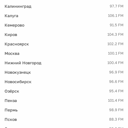
Калининград
97.7 FM
Калуга
106.1 FM
Кемерово
91.5 FM
Киров
104.3 FM
Красноярск
102.2 FM
Москва
100.1 FM
Нижний Новгород
100.4 FM
Новокузнецк
96.9 FM
Новосибирск
96.6 FM
Озёрск
95.4 FM
Пенза
101.4 FM
Пермь
98.9 FM
Псков
88.3 FM