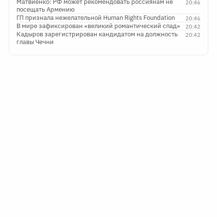
Матвиенко: РФ может рекомендовать россиянам не
20:46
посещать Армению
ГП признала нежелательной Human Rights Foundation
20:46
В мире зафиксирован «великий романтический спад»
20:42
Кадыров зарегистрирован кандидатом на должность
20:42
главы Чечни