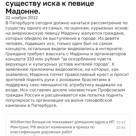
существу иска к певице
Мадонне.
22 ноября 2012
В Петербурге сегодня должно начаться рассомтрение по
существу одного из самых, по оценкам, курьезных исков:
на американскую певицу Мадонну жалуются граждане,
которых обидело ее выступление в городе. Из девяти
человек, подавших иск, только один был на самом
концерте, остальные видели видеозапись в интернете.
Граждане требуют взыскать с Мадонны и организаторов
концерта 333 млн рублей "за оскорбление чувств
верующих и культурных устоев жителей города". К
заявлению приложены видеозаписи, на которых, как
зхаявлено, Мадонна топчет православный крест и просит
зрителей поднять руки с розовыми браслетами в
поддержку секс-меньшинств; атрибутику выдавали на
входе. Иск составлен доселе неизвестным Профсоюзом
граждан России и расценивается как попытка поднять
популярность организации на волне гомофобской
кампании в Петербурге.
Wildberries больше не показывает домашние адреса ИП
20:47
Минтранс РФ вносит изменения в приказ по
20:46
классификации дорожных работ