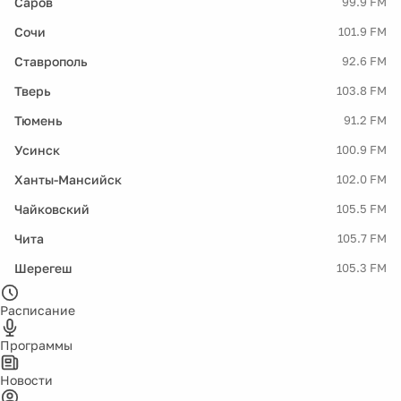
Саров
99.9 FM
Сочи
101.9 FM
Ставрополь
92.6 FM
Тверь
103.8 FM
Тюмень
91.2 FM
Усинск
100.9 FM
Ханты-Мансийск
102.0 FM
Чайковский
105.5 FM
Чита
105.7 FM
Шерегеш
105.3 FM
Расписание
Программы
Новости