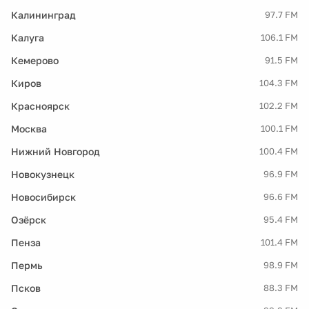
Калининград
97.7 FM
Калуга
106.1 FM
Кемерово
91.5 FM
Киров
104.3 FM
Красноярск
102.2 FM
Москва
100.1 FM
Нижний Новгород
100.4 FM
Новокузнецк
96.9 FM
Новосибирск
96.6 FM
Озёрск
95.4 FM
Пенза
101.4 FM
Пермь
98.9 FM
Псков
88.3 FM