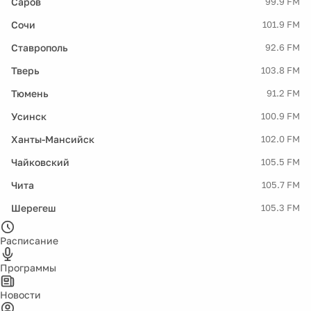
Саров
99.9 FM
Сочи
101.9 FM
Ставрополь
92.6 FM
Тверь
103.8 FM
Тюмень
91.2 FM
Усинск
100.9 FM
Ханты-Мансийск
102.0 FM
Чайковский
105.5 FM
Чита
105.7 FM
Шерегеш
105.3 FM
Расписание
Программы
Новости