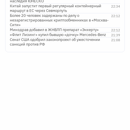
наследия ЮНЕСКО
Китай запустит первый регулярный контейнерный
22:34
маршрут в ЕС через Севморпуть
Более 20 человек задержаны по делу о
22:12
незарегистрированных криптообменниках в «Москва-
Сити»
Минздрав добавил в ЖНВЛП препарат «Энхерту»
22:12
«Флит Лизинг» купил бывшую «дочку» Mercedes-Benz
21:39
Сенат США одобрил законопроект об ужесточении
21:08
санкций против РФ