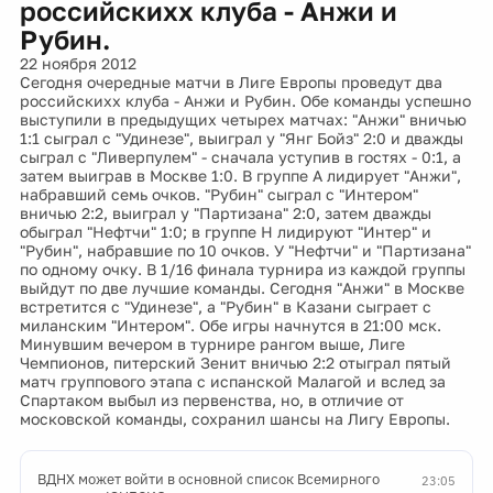
российскихх клуба - Анжи и
Рубин.
22 ноября 2012
Сегодня очередные матчи в Лиге Европы проведут два
российскихх клуба - Анжи и Рубин. Обе команды успешно
выступили в предыдущих четырех матчах: "Анжи" вничью
1:1 сыграл с "Удинезе", выиграл у "Янг Бойз" 2:0 и дважды
сыграл с "Ливерпулем" - сначала уступив в гостях - 0:1, а
затем выиграв в Москве 1:0. В группе А лидирует "Анжи",
набравший семь очков. "Рубин" сыграл с "Интером"
вничью 2:2, выиграл у "Партизана" 2:0, затем дважды
обыграл "Нефтчи" 1:0; в группе H лидируют "Интер" и
"Рубин", набравшие по 10 очков. У "Нефтчи" и "Партизана"
по одному очку. В 1/16 финала турнира из каждой группы
выйдут по две лучшие команды. Сегодня "Анжи" в Москве
встретится с "Удинезе", а "Рубин" в Казани сыграет с
миланским "Интером". Обе игры начнутся в 21:00 мск.
Минувшим вечером в турнире рангом выше, Лиге
Чемпионов, питерский Зенит вничью 2:2 отыграл пятый
матч группового этапа с испанской Малагой и вслед за
Спартаком выбыл из первенства, но, в отличие от
московской команды, сохранил шансы на Лигу Европы.
ВДНХ может войти в основной список Всемирного
23:05