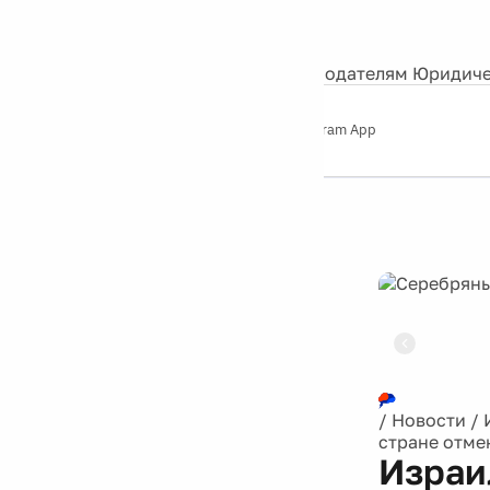
События
Контакты
О нас
Экскурсии
Silver Studio
Рекламодателям
Юридиче
Слушайте
App Store
Google Play
Telegram App
Серебряный
дождь
12+
Реклама
/
Новости
/
стране отме
Израи