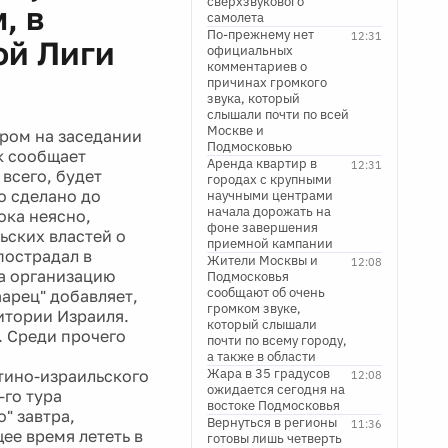
сверхзвукового
, в
самолета
По-прежнему нет
12:31
ой Лиги
официальных
комментариев о
причинах громкого
звука, который
слышали почти по всей
Москве и
ром на заседании
Подмосковью
к сообщает
Аренда квартир в
12:31
 всего, будет
городах с крупными
о сделано до
научными центрами
начала дорожать на
ока неясно,
фоне завершения
ьских властей о
приемной кампании
пострадал в
Жители Москвы и
12:08
за организацию
Подмосковья
сообщают об очень
аарец" добавляет,
громком звуке,
итории Израиля.
который слышали
. Среди прочего
почти по всему городу,
а также в области
Жара в 35 градусов
тино-израильского
12:08
ожидается сегодня на
-го тура
востоке Подмосковья
" завтра,
Вернуться в регионы
11:36
ее время лететь в
готовы лишь четверть