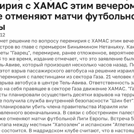
ирия с ХАМАС этим вечером
е отменяют матчи футбольн
ы
12
мет решение по вопросу перемирия с ХАМАС этим вече
стров во главе с премьером Биньямином Нетаньяху. Ка
еты "Гаарец", перемирие, ранее отложенное, вероятнее
 то же время, издание отмечает, что это заявление был
ель-Авиве, который произошел несколько часов назад. П
 этот взрыв пассажирского автобуса на решение израил
перемирия с палестинцами из сектора Газа. 21 человек 
взрыва автобуса в центре Тель-Авива. Ответственность 
о на себя правящее в секторе Газа движение ХАМАС. "Г
сты планировали осуществить десятки взрывов на терр
е получила служба внутренней безопасности "Шин бет"
планировали убить члена правительства Израиля или
вленного военачальника. В связи с обострением палес
же отменяют матчи футбольной Лиги Европы. Встреча 5
этапа между местным "Хапоэлем" и испанским "Атлетико
 состоится. В мадридском клубе считают, что в настоящ