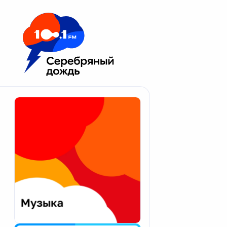
Москва 100.1 FM
Апатиты
Астрахань
Волгоград
Вологда
Екатеринбург
Иваново
Казань
Калининград
Калуга