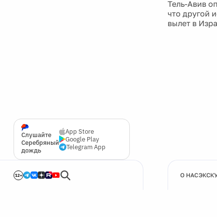
Тель-Авив оп
что другой 
вылет в Изр
App Store
Слушайте
Google Play
Серебряный
Telegram App
дождь
О НАС
ЭКСК
12+