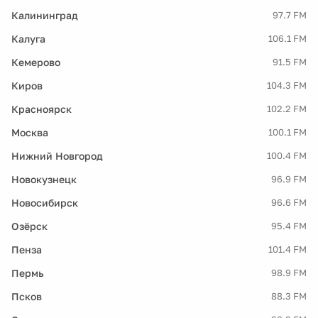
Калининград
97.7 FM
Калуга
106.1 FM
Кемерово
91.5 FM
Киров
104.3 FM
Красноярск
102.2 FM
Москва
100.1 FM
Нижний Новгород
100.4 FM
Новокузнецк
96.9 FM
Новосибирск
96.6 FM
Озёрск
95.4 FM
Пенза
101.4 FM
Пермь
98.9 FM
Псков
88.3 FM