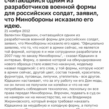
считающийся одним из
разработчиков военной формы
для российских солдат, заявил,
что Минобороны исказило его
идею.
21 ноября 2012
Валентин Юдашкин, считающийся одним из
разработчиков военной формы для российских солдат,
заявил, что Минобороны исказило его идею. "Официально
заявляю, что то, что носят в армии сейчас, не является
той формой, которую я и мои сотрудники разработали в
2007 году по заказу Минобороны", - сказал Юдашкин в
интервью. Форму, о замене которой на обмундирование
нового образца стало известно накануне, модельер
назвал подделкой: с его слов, у той формы, которую носят
в армии сейчас, другой цвет, состав тканей, красители,
фурнитура, пуговицы, липучки, утеплитель - все другое.
Юдашкин настаивает, что за эту работу ни его Дом моды,
ни он лично не получили ни копейки и что не мог
потребовать соблюдения технологии, поскольку он все
права передал Минобороны. Впрочем, подавать в суд он
не намерен ни на министерство, ни на Владимира
Жириновского, который вчера требовал наказать
Юдашкина за неудобную и холодную форму, а попутно