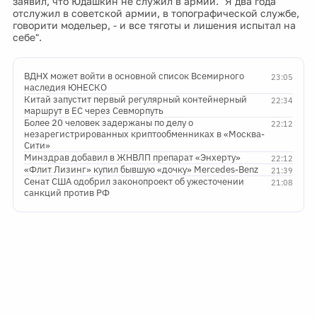
заявил, что Юдашкин не служил в армии. "Я два года
отслужил в советской армии, в топографической службе,
говорити модельер, - и все тяготы и лишения испытал на
себе".
ВДНХ может войти в основной список Всемирного
23:05
наследия ЮНЕСКО
Китай запустит первый регулярный контейнерный
22:34
маршрут в ЕС через Севморпуть
Более 20 человек задержаны по делу о
22:12
незарегистрированных криптообменниках в «Москва-
Сити»
Минздрав добавил в ЖНВЛП препарат «Энхерту»
22:12
«Флит Лизинг» купил бывшую «дочку» Mercedes-Benz
21:39
Сенат США одобрил законопроект об ужесточении
21:08
санкций против РФ