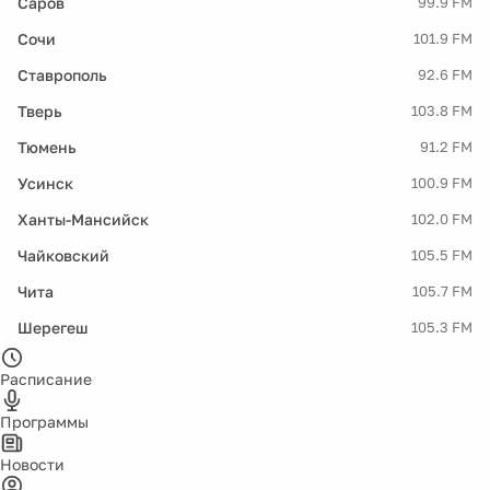
Саров
99.9 FM
Сочи
101.9 FM
Ставрополь
92.6 FM
Тверь
103.8 FM
Тюмень
91.2 FM
Усинск
100.9 FM
Ханты-Мансийск
102.0 FM
Чайковский
105.5 FM
Чита
105.7 FM
Шерегеш
105.3 FM
Расписание
Программы
Новости