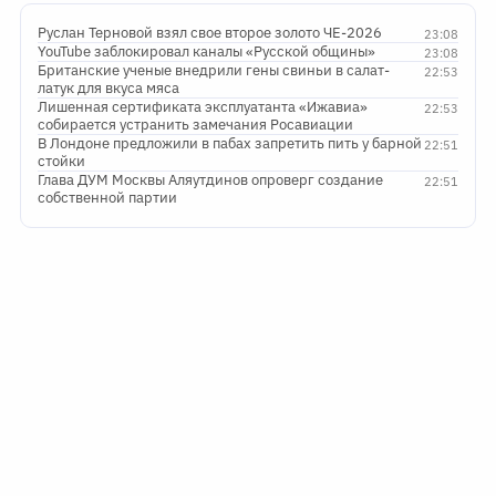
Руслан Терновой взял свое второе золото ЧЕ-2026
23:08
YouTube заблокировал каналы «Русской общины»
23:08
Британские ученые внедрили гены свиньи в салат-
22:53
латук для вкуса мяса
Лишенная сертификата эксплуатанта «Ижавиа»
22:53
собирается устранить замечания Росавиации
В Лондоне предложили в пабах запретить пить у барной
22:51
стойки
Глава ДУМ Москвы Аляутдинов опроверг создание
22:51
собственной партии