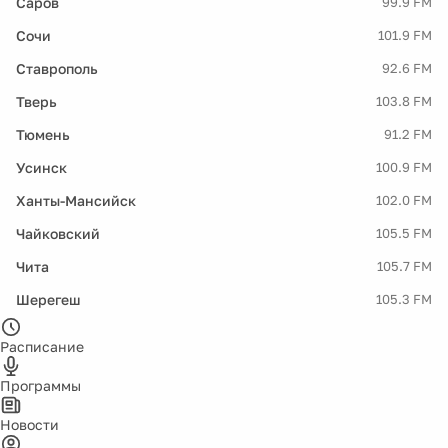
Саров
99.9 FM
Сочи
101.9 FM
Ставрополь
92.6 FM
Тверь
103.8 FM
Тюмень
91.2 FM
Усинск
100.9 FM
Ханты-Мансийск
102.0 FM
Чайковский
105.5 FM
Чита
105.7 FM
Шерегеш
105.3 FM
Расписание
Программы
Новости