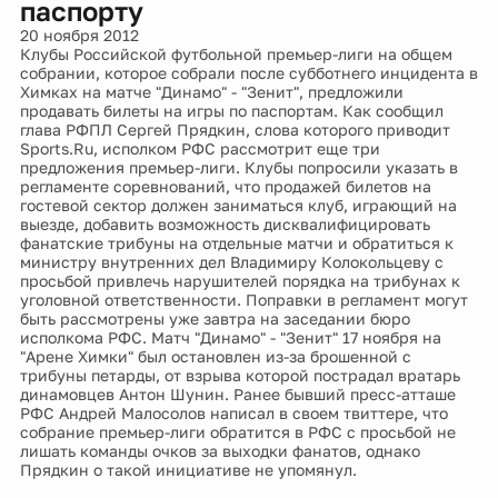
паспорту
20 ноября 2012
Клубы Российской футбольной премьер-лиги на общем
собрании, которое собрали после субботнего инцидента в
Химках на матче "Динамо" - "Зенит", предложили
продавать билеты на игры по паспортам. Как сообщил
глава РФПЛ Сергей Прядкин, слова которого приводит
Sports.Ru, исполком РФС рассмотрит еще три
предложения премьер-лиги. Клубы попросили указать в
регламенте соревнований, что продажей билетов на
гостевой сектор должен заниматься клуб, играющий на
выезде, добавить возможность дисквалифицировать
фанатские трибуны на отдельные матчи и обратиться к
министру внутренних дел Владимиру Колокольцеву с
просьбой привлечь нарушителей порядка на трибунах к
уголовной ответственности. Поправки в регламент могут
быть рассмотрены уже завтра на заседании бюро
исполкома РФС. Матч "Динамо" - "Зенит" 17 ноября на
"Арене Химки" был остановлен из-за брошенной с
трибуны петарды, от взрыва которой пострадал вратарь
динамовцев Антон Шунин. Ранее бывший пресс-атташе
РФС Андрей Малосолов написал в своем твиттере, что
собрание премьер-лиги обратится в РФС с просьбой не
лишать команды очков за выходки фанатов, однако
Прядкин о такой инициативе не упомянул.