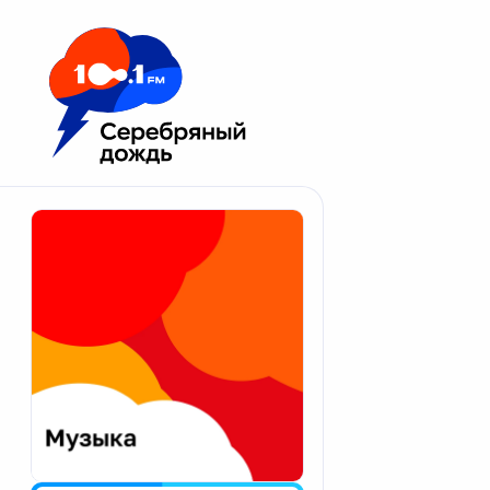
Москва 100.1 FM
Апатиты
Астрахань
Волгоград
Вологда
Екатеринбург
Иваново
Казань
Калининград
Калуга