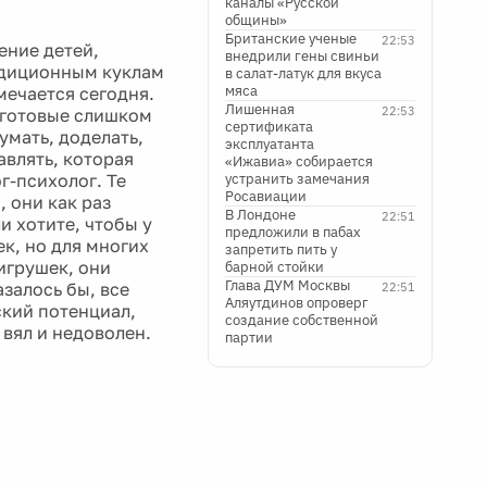
каналы «Русской
общины»
Британские ученые
22:53
ние детей,
внедрили гены свиньи
радиционным куклам
в салат-латук для вкуса
мяса
мечается сегодня.
Лишенная
22:53
у готовые слишком
сертификата
умать, доделать,
эксплуатанта
авлять, которая
«Ижавиа» собирается
г-психолог. Те
устранить замечания
Росавиации
 они как раз
В Лондоне
22:51
и хотите, чтобы у
предложили в пабах
к, но для многих
запретить пить у
игрушек, они
барной стойки
Глава ДУМ Москвы
азалось бы, все
22:51
Аляутдинов опроверг
ский потенциал,
создание собственной
 вял и недоволен.
партии