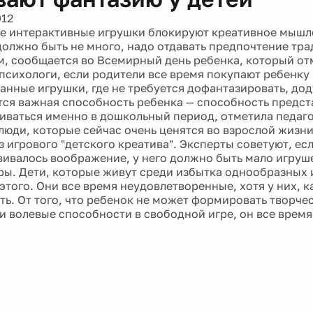
012
 интерактивные игрушки блокируют креативное мышле
должно быть не много, надо отдавать предпочтение т
м, сообщается во Всемирный день ребенка, который от
 психологи, если родители все время покупают ребенк
анные игрушки, где не требуется дофантазировать, дод
тся важная способность ребенка — способность предст
иваться именно в дошкольный период, отметила педаго
люди, которые сейчас очень ценятся во взрослой жизни,
 игрового "детского креатива". Эксперты советуют, есл
вивалось воображение, у него должно быть мало игруше
ры. Дети, которые живут среди избытка однообразных 
этого. Они все время неудовлетворенные, хотя у них, к
ть. От того, что ребенок не может формировать творче
и волевые способности в свободной игре, он все время