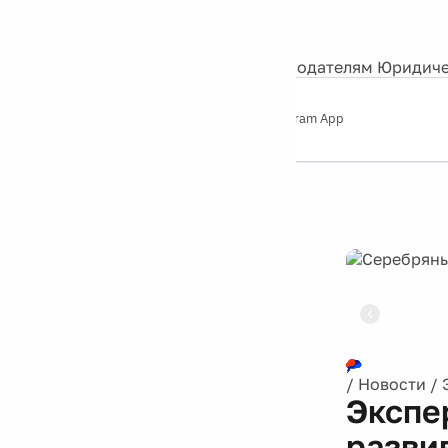
События
Контакты
О нас
Экскурсии
Silver Studio
Рекламодателям
Юридиче
Слушайте
App Store
Google Play
Telegram App
Серебряный
дождь
12+
Реклама
/
Новости
/
Экспе
разви