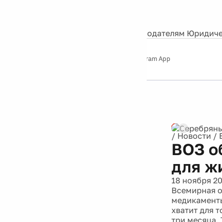
События
Контакты
О нас
Экскурсии
Silver Studio
Рекламодателям
Юридиче
Слушайте
App Store
Google Play
Telegram App
Серебряный
дождь
12+
Реклама
/
Новости
/
ВОЗ о
для ж
18 ноября 2
Всемирная о
медикаменты
хватит для 
три месяца.