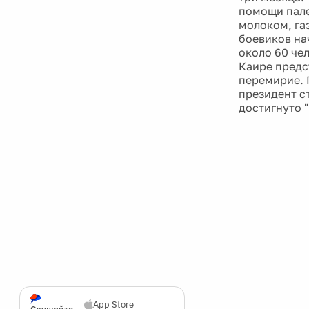
помощи пале
молоком, га
боевиков нач
около 60 че
Каире предс
перемирие. 
президент с
достигнуто 
App Store