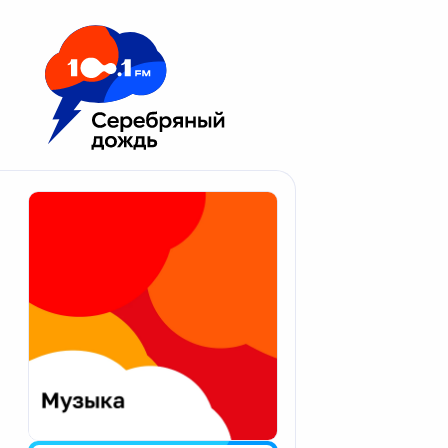
Москва 100.1 FM
Апатиты
Астрахань
Волгоград
Вологда
Екатеринбург
Иваново
Казань
Калининград
Калуга