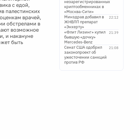
незарегистрированных
вика с едой,
криптообменниках в
ив палестинских
«Москва-Сити»
 оценкам врачей,
Минздрав добавил в
22:12
ЖНВЛП препарат
ми обстрелами в
«Энхерту»
дают возможное
«Флит Лизинг» купил
21:39
и, и накануне
бывшую «дочку»
ожет быть
Mercedes-Benz
Сенат США одобрил
21:08
законопроект об
ужесточении санкций
против РФ