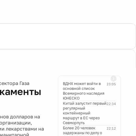
сектора Газа
ВДНХ может войти в
23:05
икаменты
основной список
Всемирного наследия
ЮНЕСКО
Китай запустит первый
22:34
регулярный
контейнерный
нов долларов на
маршрут в ЕС через
 организации,
Севморпуть
Более 20 человек
ми лекарствами на
22:12
задержаны по делу о
уманитарной