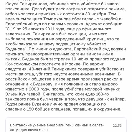
Юсупа Темирханова, обвиняемого в убийстве бывшего
полковника. Дело будет рассмотрено в открытом режиме,
отбор коллегии присяжных состоится 30 ноября. Тем
временем защита Темирханова обратилась с жалобой в
Европейский суд по правам человека. Адвокат сообщил:
"С 19 по 25 августа 2011 года, еще до официального
задержания, Темирханов был похищен, и из него
выбивали показания на определенный круг лиц, что те
якобы заказали нашему подзащитному убийство
Буданова". По мнению адвоката, Европейский суд должен
признать правоохранительные органы виновными в
пытках. Буданов был застрелен 10 июня прошлого года на
Комсомольском проспекте в Москве. По версии
следствия, 40-летний Темирханов совершил убийство из
мести за отца, убитого неустановленными военными. В
российском обществе в свое время произошел раскол в
отношении к Буданову: имя полковника стало широко
известно в 2000 году, после убийства молодой чеченки
Эльзы Кунгаевой. Считалось, что командир 160-го
танкового полка был уверен в том, что девушка - снайпер.
Годом ранее Буданов лично провел операцию по
спасению 150 бойцов спецназа, попавших в окружение.
Британские ученые внедрили гены свиньи в салат-
22:53
латук для вкуса мяса