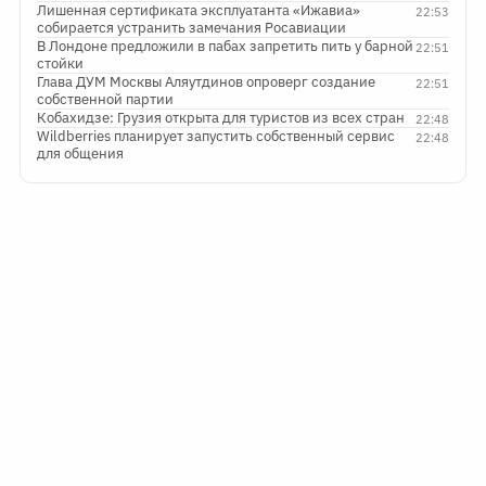
Лишенная сертификата эксплуатанта «Ижавиа»
22:53
собирается устранить замечания Росавиации
В Лондоне предложили в пабах запретить пить у барной
22:51
стойки
Глава ДУМ Москвы Аляутдинов опроверг создание
22:51
собственной партии
Кобахидзе: Грузия открыта для туристов из всех стран
22:48
Wildberries планирует запустить собственный сервис
22:48
для общения