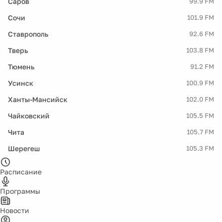
Саров
99.9 FM
Сочи
101.9 FM
Ставрополь
92.6 FM
Тверь
103.8 FM
Тюмень
91.2 FM
Усинск
100.9 FM
Ханты-Мансийск
102.0 FM
Чайковский
105.5 FM
Чита
105.7 FM
Шерегеш
105.3 FM
Расписание
Программы
Новости