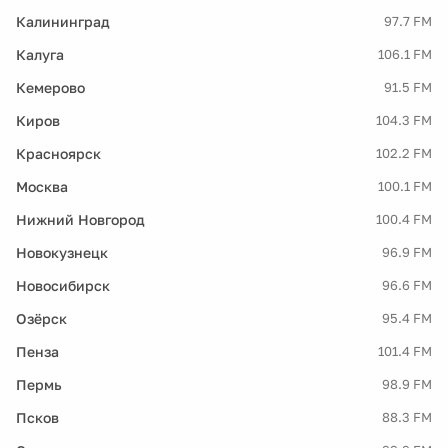
Калининград
97.7 FM
Калуга
106.1 FM
Кемерово
91.5 FM
Киров
104.3 FM
Красноярск
102.2 FM
Москва
100.1 FM
Нижний Новгород
100.4 FM
Новокузнецк
96.9 FM
Новосибирск
96.6 FM
Озёрск
95.4 FM
Пенза
101.4 FM
Пермь
98.9 FM
Псков
88.3 FM