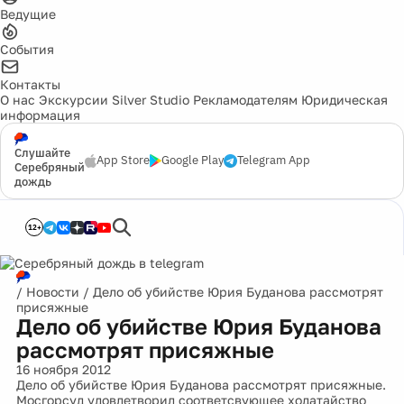
Ведущие
События
Контакты
О нас
Экскурсии
Silver Studio
Рекламодателям
Юридическая
информация
Слушайте
App Store
Google Play
Telegram App
Серебряный
дождь
12+
/
Новости
/
Дело об убийстве Юрия Буданова рассмотрят
присяжные
Дело об убийстве Юрия Буданова
рассмотрят присяжные
16 ноября 2012
Дело об убийстве Юрия Буданова рассмотрят присяжные.
Мосгорсуд удовлетворил соответсвующее ходатайство