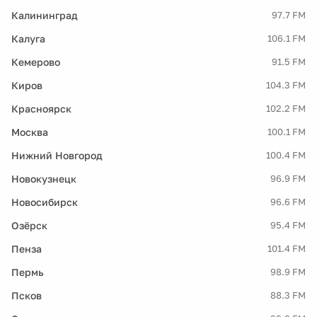
Калининград
97.7 FM
Калуга
106.1 FM
Кемерово
91.5 FM
Киров
104.3 FM
Красноярск
102.2 FM
Москва
100.1 FM
Нижний Новгород
100.4 FM
Новокузнецк
96.9 FM
Новосибирск
96.6 FM
Озёрск
95.4 FM
Пенза
101.4 FM
Пермь
98.9 FM
Псков
88.3 FM