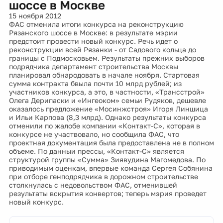
шоссе в Москве
15 ноября 2012
ФАС отменила итоги конкурса на реконструкцию
Рязанского шоссе в Москве: в результате мэрии
предстоит провести новый конкурс. Речь идет о
реконструкции всей Рязанки - от Садового кольца до
границы с Подмосковьем. Результаты прежних выборов
подрядчика департамент строительства Москвы
планировал обнародовать в начале ноября. Стартовая
сумма контракта бвыла почти 10 млрд рублей; из
участников конкурса, а это, в частности, «Трансстрой»
Олега Дерипаски и «Ингеоком» семьи Рудяков, дешевле
оказалось предложение «Мосинжстроя» Игоря Линшица
и Ильи Карпова (8,3 млрд). Однако результаты конкурса
отменили по жалобе компании «Контакт-С», которая в
конкурсе не участвовало, но сообщила ФАС, что
проектная документация была предоставлена не в полном
объеме. По данныи прессы, «Контакт-С» является
структурой группы «Сумма» Зиявудина Магомедова. По
приводимым оценкам, впервые команда Сергея Собянина
при отборе генподрядчика в дорожном строительстве
столкнулась с недовольством ФАС, отменившей
результаты вскрытия конвертов; теперь мэрия проведет
новый конкурс.