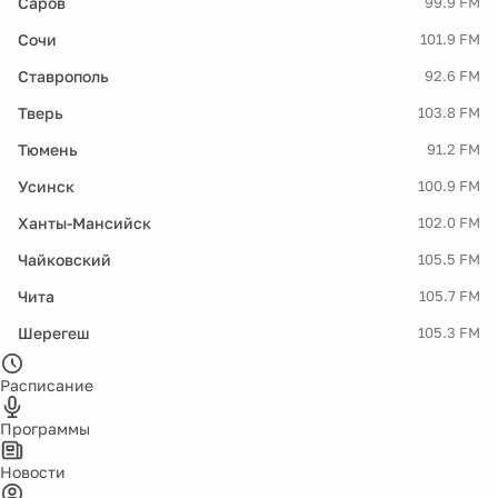
Саров
99.9 FM
Сочи
101.9 FM
Ставрополь
92.6 FM
Тверь
103.8 FM
Тюмень
91.2 FM
Усинск
100.9 FM
Ханты-Мансийск
102.0 FM
Чайковский
105.5 FM
Чита
105.7 FM
Шерегеш
105.3 FM
Расписание
Программы
Новости