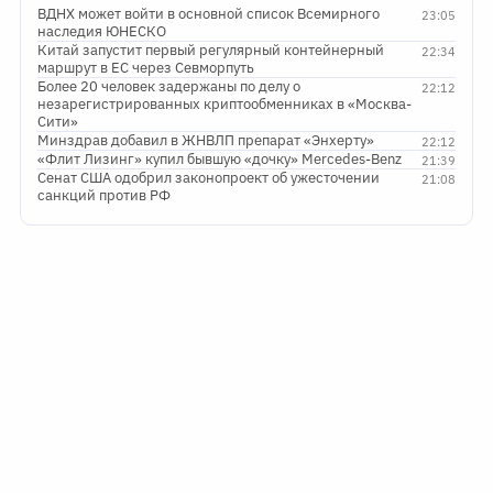
ВДНХ может войти в основной список Всемирного
23:05
наследия ЮНЕСКО
Китай запустит первый регулярный контейнерный
22:34
маршрут в ЕС через Севморпуть
Более 20 человек задержаны по делу о
22:12
незарегистрированных криптообменниках в «Москва-
Сити»
Минздрав добавил в ЖНВЛП препарат «Энхерту»
22:12
«Флит Лизинг» купил бывшую «дочку» Mercedes-Benz
21:39
Сенат США одобрил законопроект об ужесточении
21:08
санкций против РФ