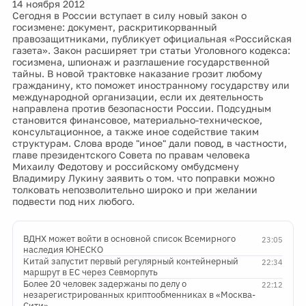
14 ноября 2012
Сегодня в России вступает в силу новый закон о
госизмене: документ, раскритикорванный
правозащитниками, публикует официальная «Российская
газета». Закон расширяет три статьи Уголовного кодекса:
госизмена, шпионаж и разглашение государственной
тайны. В новой трактовке наказание грозит любому
гражданину, кто поможет иностранному государству или
международной организации, если их деятельность
направлена против безопасности России. Подсудным
становится финансовое, материально-техническое,
консультационное, а также иное содействие таким
структурам. Слова вроде "иное" дали повод, в частности,
главе президентского Совета по правам человека
Михаилу Федотову и российскому омбудсмену
Владимиру Лукину заявить о том. что поправки можно
толковать непозволительно широко и при желании
подвести под них любого.
ВДНХ может войти в основной список Всемирного
23:05
наследия ЮНЕСКО
Китай запустит первый регулярный контейнерный
22:34
маршрут в ЕС через Севморпуть
Более 20 человек задержаны по делу о
22:12
незарегистрированных криптообменниках в «Москва-
Сити»