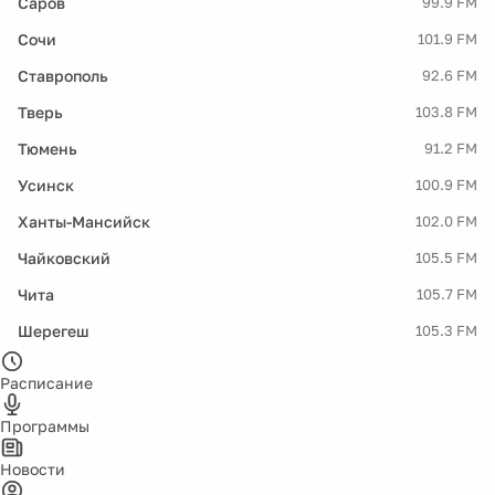
Саров
99.9 FM
Сочи
101.9 FM
Ставрополь
92.6 FM
Тверь
103.8 FM
Тюмень
91.2 FM
Усинск
100.9 FM
Ханты-Мансийск
102.0 FM
Чайковский
105.5 FM
Чита
105.7 FM
Шерегеш
105.3 FM
Расписание
Программы
Новости