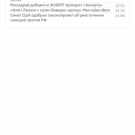
Минздрав добавил в ЖНВЛП препарат «Энхерту»
22:12
«Флит Лизинг» купил бывшую «дочку» Mercedes-Benz
21:39
Сенат США одобрил законопроект об ужесточении
21:08
санкций против РФ