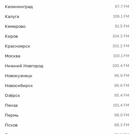
Калининград
97.7 FM
Калуга
106.1 FM
Кемерово
91.5 FM
Киров
104.3 FM
Красноярск
102.2 FM
Москва
100.1 FM
Нижний Новгород
100.4 FM
Новокузнецк
96.9 FM
Новосибирск
96.6 FM
Озёрск
95.4 FM
Пенза
101.4 FM
Пермь
98.9 FM
Псков
88.3 FM