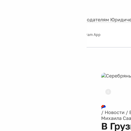
События
Контакты
О нас
Экскурсии
Silver Studio
Рекламодателям
Юридиче
Слушайте
App Store
Google Play
Telegram App
Серебряный
дождь
12+
Реклама
/
Новости
/
Михаила Са
В Гру