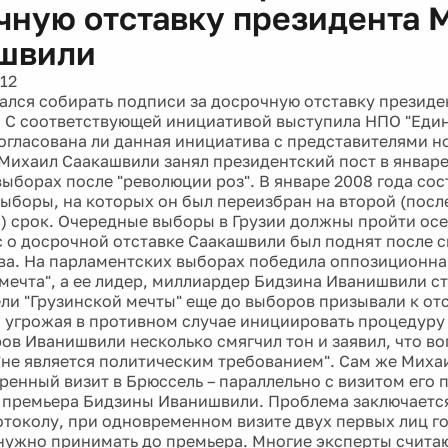
чную отставку президента 
швили
12
чался собирать подписи за досрочную отставку презид
 С соответствующей инициативой выступила НПО "Еди
Согласована ли данная инициатива с представителями но
 Михаил Саакашвили занял президентский пост в январе
выборах после "революции роз". В январе 2008 года сос
ыборы, на которых он был переизбран на второй (посл
) срок. Очередные выборы в Грузии должны пройти ос
с о досрочной отставке Саакашвили был поднят после 
ва. На парламентских выборах победила оппозиционна
 мечта", а ее лидер, миллиардер Бидзина Иванишвили с
ли "Грузинской мечты" еще до выборов призывали к от
 угрожая в противном случае инициировать процедуру
ов Иванишвили несколько смягчил тон и заявил, что во
"не является политическим требованием". Сам же Мих
тренный визит в Брюссель – параллельно с визитом его 
 премьера Бидзины Иванишвили. Проблема заключается 
отоколу, при одновременном визите двух первых лиц г
нужно принимать до премьера. Многие эксперты счита