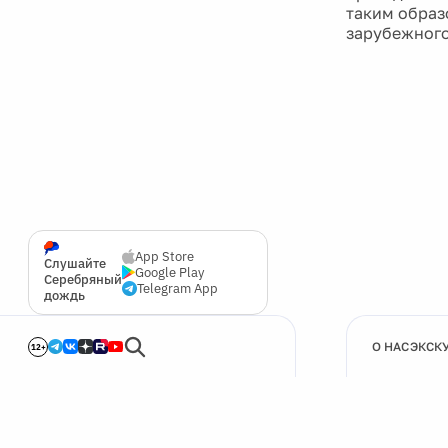
таким образ
зарубежного
App Store
Слушайте
Google Play
Серебряный
Telegram App
дождь
О НАС
ЭКСК
12+