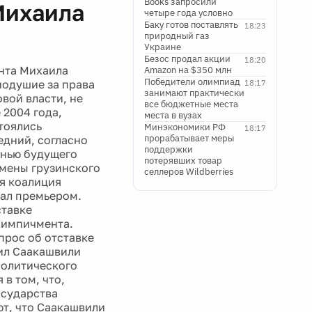
Books запросили
Михаила
четыре года условно
Баку готов поставлять
18:23
природный газ
Украине
Безос продал акции
18:20
ента Михаила
Amazon на $350 млн
Победители олимпиад
нодушие за права
18:17
занимают практически
вой власти, не
все бюджетные места
 2004 года,
места в вузах
тоялись
Минэкономики РФ
18:17
прорабатывает меры
едний, согласно
поддержки
енью будущего
потерявших товар
смены грузинского
селлеров Wildberries
я коалиция
тал премьером.
ставке
 импичмента.
прос об отставке
аил Саакашвили
политического
в том, что,
осударства
ют, что Саакашвили