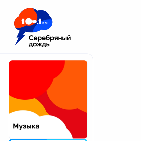
Москва 100.1 FM
Апатиты
Астрахань
Волгоград
Вологда
Екатеринбург
Иваново
Казань
Калининград
Калуга