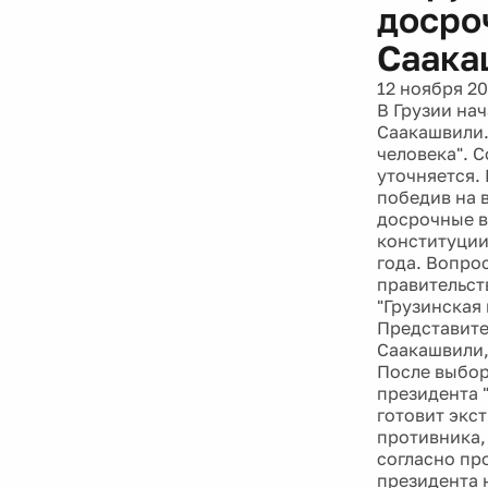
досро
Саака
12 ноября 20
В Грузии на
Саакашвили.
человека". 
уточняется.
победив на 
досрочные в
конституции
года. Вопро
правительст
"Грузинская
Представите
Саакашвили,
После выбор
президента 
готовит экс
противника,
согласно пр
президента 