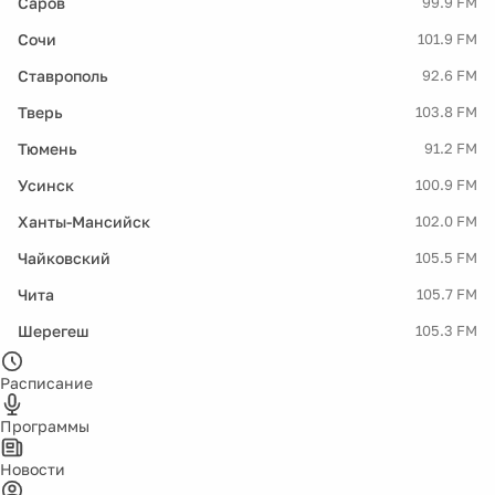
Саров
99.9 FM
Сочи
101.9 FM
Ставрополь
92.6 FM
Тверь
103.8 FM
Тюмень
91.2 FM
Усинск
100.9 FM
Ханты-Мансийск
102.0 FM
Чайковский
105.5 FM
Чита
105.7 FM
Шерегеш
105.3 FM
Расписание
Программы
Новости