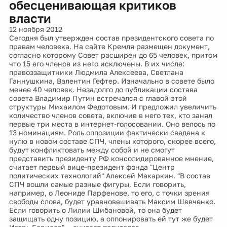
обесценивающая критиков
власти
12 ноября 2012
Сегодня был утвержден состав президентского совета по
правам человека. На сайте Кремля размещен документ,
согласно которому Совет расширен до 65 человек, притом
что 15 его членов из него исключены. В их числе:
правоззащитники Людмила Алексеева, Светлана
Ганнушкина, Валентин Гефтер. Изначально в совете было
менее 40 человек. Незадолго до публикации состава
совета Владимир Путин встречался с главой этой
структуры Михаилом Федотовым. И предложил увеличить
количество членов совета, включив в него тех, кто занял
первые три места в интернет-голосовании. Оно велось по
13 номинациям. Роль оппозиции фактически сведена к
нулю в новом составе СПЧ, члены которого, скорее всего,
будут конфликтовать между собой и не смогут
представить президенту РФ консолидированное мнение,
считает первый вице-президент фонда "Центр
политических технологий" Алексей Макаркин. "В состав
СПЧ вошли самые разные фигуры. Если говорить,
например, о Леониде Парфенове, то его, с точки зрения
свободы слова, будет уравновешивать Максим Шевченко.
Если говорить о Лилии Шибановой, то она будет
защищать одну позицию, а оппонировать ей тут же будет