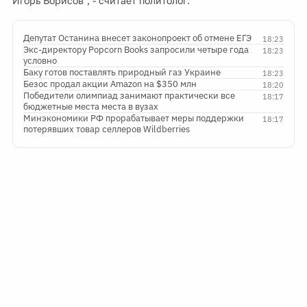
Игорь Борисов", - считает политолог.
Депутат Останина внесет законопроект об отмене ЕГЭ
18:23
Экс-директору Popcorn Books запросили четыре года
18:23
условно
Баку готов поставлять природный газ Украине
18:23
Безос продал акции Amazon на $350 млн
18:20
Победители олимпиад занимают практически все
18:17
бюджетные места места в вузах
Минэкономики РФ прорабатывает меры поддержки
18:17
потерявших товар селлеров Wildberries