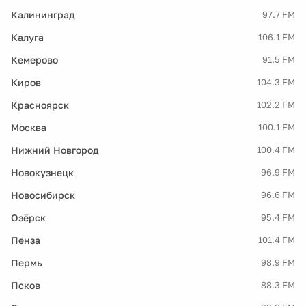
Калининград
97.7 FM
Калуга
106.1 FM
Кемерово
91.5 FM
Киров
104.3 FM
Красноярск
102.2 FM
Москва
100.1 FM
Нижний Новгород
100.4 FM
Новокузнецк
96.9 FM
Новосибирск
96.6 FM
Озёрск
95.4 FM
Пенза
101.4 FM
Пермь
98.9 FM
Псков
88.3 FM