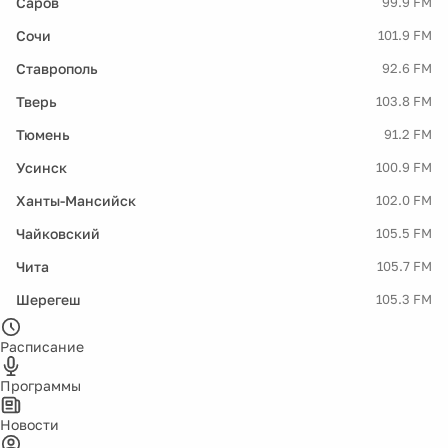
Саров
99.9 FM
Сочи
101.9 FM
Ставрополь
92.6 FM
Тверь
103.8 FM
Тюмень
91.2 FM
Усинск
100.9 FM
Ханты-Мансийск
102.0 FM
Чайковский
105.5 FM
Чита
105.7 FM
Шерегеш
105.3 FM
Расписание
Программы
Новости