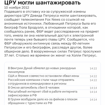
ЦРУ могли шантажировать
10 ноября 2012
Подавшего в отставку из-за супружеской измены
директора ЦРУ Дэвида Петреуса могли шантажировать,
сообщает телекомпания Fox News со ссылкой на
анонимные источники. Любовницей Петреуса была его
биограф Пола Бродуэлл, в отношении которой, как
сообщалось ранее, ФБР ведет расследование на предмет
того, имела ли она нелегальный доступ к электронной
почте теперь уже бывшего главы ЦРУ. Сообщается, что
ФБР обнаружило интимную связь между 60-летним
Петреусом и его биографом, расследуя другое, более
обширное дело. В вооруженных силах Петреус прослужил
37 лет. Столько же времени он женат на Холли Петреус.
В Венгрии Дунай обмелел до новых рекордных
14:22
минимумов
США и Япония совместно остановили обвал иены
14:22
Российские компании стали чаще отправлять
14:22
сотрудников в командировки в регионы
В Омске автомобиль сбил 8 человек
14:14
Масштабный интернет сбой в работе интернета
14:14
зафиксирован в РФ
В Грузии возбудили дело из-за фейков о плохом
14:14
обращении с туристами из РФ