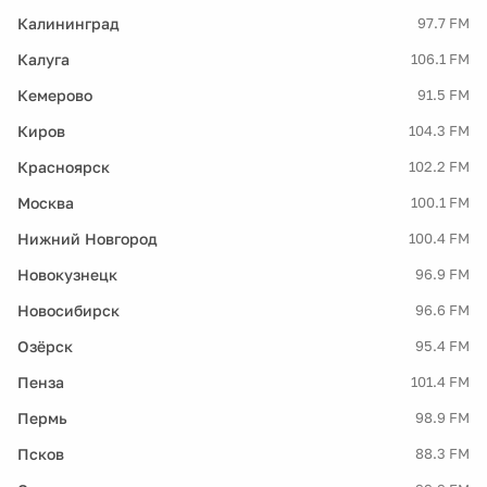
Калининград
97.7 FM
Калуга
106.1 FM
Кемерово
91.5 FM
Киров
104.3 FM
Красноярск
102.2 FM
Москва
100.1 FM
Нижний Новгород
100.4 FM
Новокузнецк
96.9 FM
Новосибирск
96.6 FM
Озёрск
95.4 FM
Пенза
101.4 FM
Пермь
98.9 FM
Псков
88.3 FM