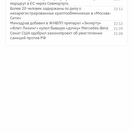
маршрут в ЕС через Севморпуть
Более 20 человек задержаны по делу о
22:12
незарегистрированных криптообменниках в «Москва-
Сити»
Минздрав добавил в ЖНВЛП препарат «Энхерту»
22:12
«Флит Лизинг» купил бывшую «дочку» Mercedes-Benz
21:39
Сенат США одобрил законопроект об ужесточении
21:08
санкций против РФ