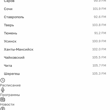
Саров
99.9 FM
Сочи
101.9 FM
Ставрополь
92.6 FM
Тверь
103.8 FM
Тюмень
91.2 FM
Усинск
100.9 FM
Ханты-Мансийск
102.0 FM
Чайковский
105.5 FM
Чита
105.7 FM
Шерегеш
105.3 FM
Расписание
Программы
Новости