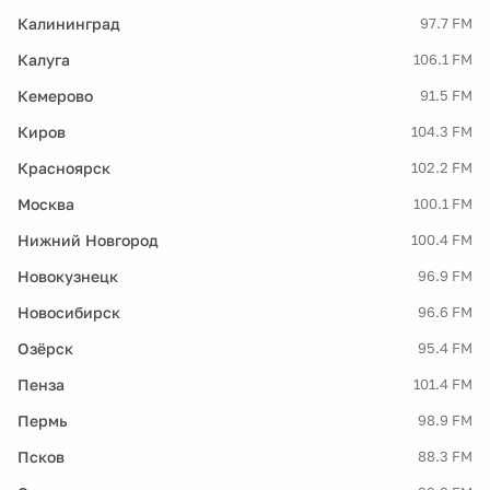
Калининград
97.7 FM
Калуга
106.1 FM
Кемерово
91.5 FM
Киров
104.3 FM
Красноярск
102.2 FM
Москва
100.1 FM
Нижний Новгород
100.4 FM
Новокузнецк
96.9 FM
Новосибирск
96.6 FM
Озёрск
95.4 FM
Пенза
101.4 FM
Пермь
98.9 FM
Псков
88.3 FM