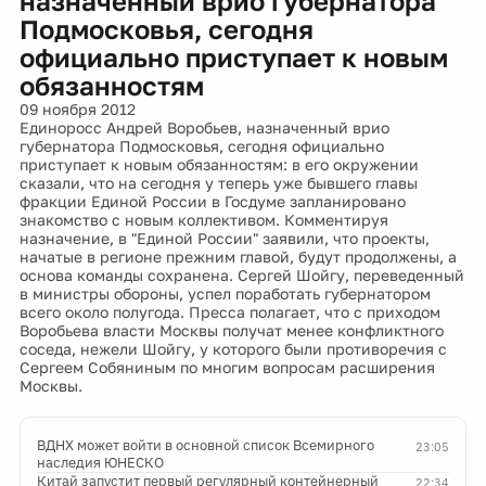
назначенный врио губернатора
Подмосковья, сегодня
официально приступает к новым
обязанностям
09 ноября 2012
Единоросс Андрей Воробьев, назначенный врио
губернатора Подмосковья, сегодня официально
приступает к новым обязанностям: в его окружении
сказали, что на сегодня у теперь уже бывшего главы
фракции Единой России в Госдуме запланировано
знакомство с новым коллективом. Комментируя
назначение, в "Единой России" заявили, что проекты,
начатые в регионе прежним главой, будут продолжены, а
основа команды сохранена. Сергей Шойгу, переведенный
в министры обороны, успел поработать губернатором
всего около полугода. Пресса полагает, что с приходом
Воробьева власти Москвы получат менее конфликтного
соседа, нежели Шойгу, у которого были противоречия с
Сергеем Собяниным по многим вопросам расширения
Москвы.
ВДНХ может войти в основной список Всемирного
23:05
наследия ЮНЕСКО
Китай запустит первый регулярный контейнерный
22:34