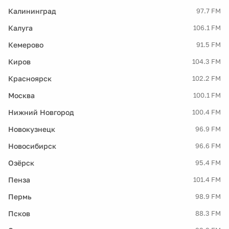
Калининград
97.7 FM
Калуга
106.1 FM
Кемерово
91.5 FM
Киров
104.3 FM
Красноярск
102.2 FM
Москва
100.1 FM
Нижний Новгород
100.4 FM
Новокузнецк
96.9 FM
Новосибирск
96.6 FM
Озёрск
95.4 FM
Пенза
101.4 FM
Пермь
98.9 FM
Псков
88.3 FM