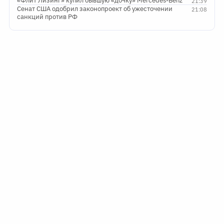
«Флит Лизинг» купил бывшую «дочку» Mercedes-Benz
21:39
Сенат США одобрил законопроект об ужесточении
21:08
санкций против РФ