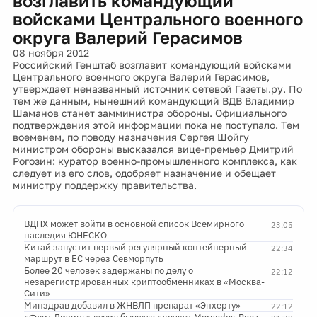
возглавить командующий
войсками Центрального военного
округа Валерий Герасимов
08 ноября 2012
Российский Генштаб возглавит командующий войсками
Центрального военного округа Валерий Герасимов,
утверждает неназванный источник сетевой Газеты.ру. По
тем же данным, нынешний командующий ВДВ Владимир
Шаманов станет замминистра обороны. Официального
подтверждения этой информации пока не поступало. Тем
воеменем, по поводу назначения Сергея Шойгу
министром обороны высказался вице-премьер Дмитрий
Рогозин: куратор военно-промышленного комплекса, как
следует из его слов, одобряет назначение и обещает
министру поддержку правительства.
ВДНХ может войти в основной список Всемирного
23:05
наследия ЮНЕСКО
Китай запустит первый регулярный контейнерный
22:34
маршрут в ЕС через Севморпуть
Более 20 человек задержаны по делу о
22:12
незарегистрированных криптообменниках в «Москва-
Сити»
Минздрав добавил в ЖНВЛП препарат «Энхерту»
22:12