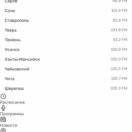
Саров
99.9 FM
Сочи
101.9 FM
Ставрополь
92.6 FM
Тверь
103.8 FM
Тюмень
91.2 FM
Усинск
100.9 FM
Ханты-Мансийск
102.0 FM
Чайковский
105.5 FM
Чита
105.7 FM
Шерегеш
105.3 FM
Расписание
Программы
Новости