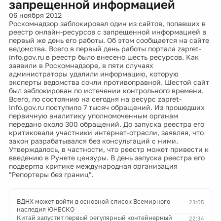
запрещенной информацией
06 ноября 2012
Роскомнадзор заблокировал один из сайтов, попавших в
реестр онлайн-ресурсов с запрещенной информацией в
первый же день его работы. Об этом сообщается на сайте
ведомства. Всего в первый день работы портала zapret-
info.gov.ru в реестр было внесено шесть ресурсов. Как
заявили в Роскомнадзоре, в пяти случаях
администраторы удалили информацию, которую
эксперты ведомства сочли противоправной. Шестой сайт
был заблокирован по истечении контрольного времени.
Всего, по состоянию на сегодня на ресурс zapret-
info.gov.ru поступило 7 тысяч обращений. Из прошедших
первичную аналитику уполномоченным органам
передано около 300 обращений. До запуска реестра его
критиковали участники интернет-отрасли, заявляя, что
закон разрабатывался без консультаций с ними.
Утверждалось, в частности, что реестр может привести к
введению в Рунете цензуры. В день запуска реестра его
подвергла критике международная организация
"Репортеры без границ".
ВДНХ может войти в основной список Всемирного
23:05
наследия ЮНЕСКО
Китай запустит первый регулярный контейнерный
22:34