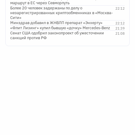
маршрут в ЕС через Севморпуть
Более 20 человек задержаны по делу о
22:12
незарегистрированных криптообменниках в «Москва-
Сити»
Минздрав добавил в ЖНВЛП препарат «Энхерту»
22:12
«Флит Лизинг» купил бывшую «дочку» Mercedes-Benz
21:39
Сенат США одобрил законопроект об ужесточении
21:08
санкций против РФ