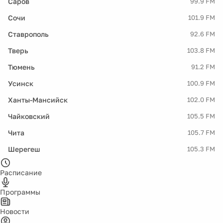
Саров
99.9 FM
Сочи
101.9 FM
Ставрополь
92.6 FM
Тверь
103.8 FM
Тюмень
91.2 FM
Усинск
100.9 FM
Ханты-Мансийск
102.0 FM
Чайковский
105.5 FM
Чита
105.7 FM
Шерегеш
105.3 FM
Расписание
Программы
Новости