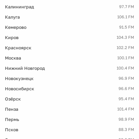
Калининград
97.7 FM
Калуга
106.1 FM
Кемерово
91.5 FM
Киров
104.3 FM
Красноярск
102.2 FM
Москва
100.1 FM
Нижний Новгород
100.4 FM
Новокузнецк
96.9 FM
Новосибирск
96.6 FM
Озёрск
95.4 FM
Пенза
101.4 FM
Пермь
98.9 FM
Псков
88.3 FM