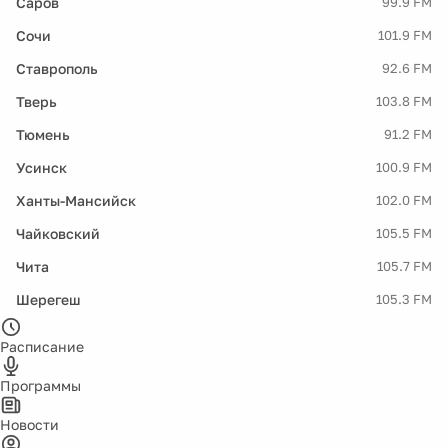
Саров
99.9 FM
Сочи
101.9 FM
Ставрополь
92.6 FM
Тверь
103.8 FM
Тюмень
91.2 FM
Усинск
100.9 FM
Ханты-Мансийск
102.0 FM
Чайковский
105.5 FM
Чита
105.7 FM
Шерегеш
105.3 FM
Расписание
Программы
Новости