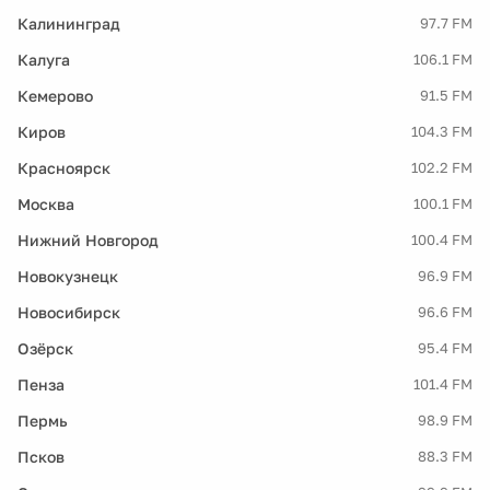
Калининград
97.7 FM
Калуга
106.1 FM
Кемерово
91.5 FM
Киров
104.3 FM
Красноярск
102.2 FM
Москва
100.1 FM
Нижний Новгород
100.4 FM
Новокузнецк
96.9 FM
Новосибирск
96.6 FM
Озёрск
95.4 FM
Пенза
101.4 FM
Пермь
98.9 FM
Псков
88.3 FM