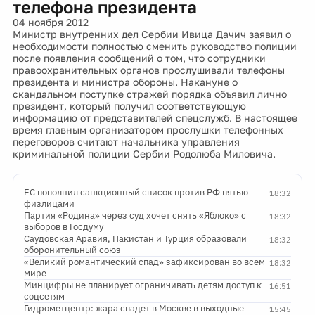
телефона президента
04 ноября 2012
Министр внутренних дел Сербии Ивица Дачич заявил о
необходимости полностью сменить руководство полиции
после появления сообщений о том, что сотрудники
правоохранительных органов прослушивали телефоны
президента и министра обороны. Накануне о
скандальном поступке стражей порядка объявил лично
президент, который получил соответствующую
информацию от представителей спецслужб. В настоящее
время главным организатором прослушки телефонных
переговоров считают начальника управления
криминальной полиции Сербии Родолюба Миловича.
ЕС пополнил санкционный список против РФ пятью
18:32
физлицами
Партия «Родина» через суд хочет снять «Яблоко» с
18:32
выборов в Госдуму
Саудовская Аравия, Пакистан и Турция образовали
18:32
оборонительный союз
«Великий романтический спад» зафиксирован во всем
18:32
мире
Минцифры не планирует ограничивать детям доступ к
16:51
соцсетям
Гидрометцентр: жара спадет в Москве в выходные
15:45