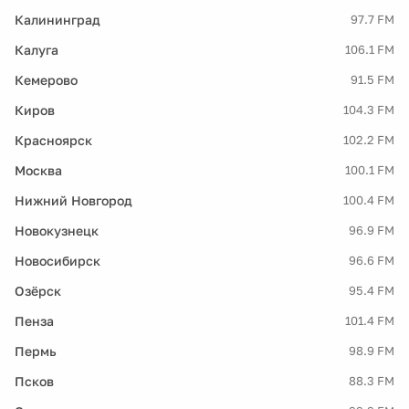
Калининград
97.7 FM
Калуга
106.1 FM
Кемерово
91.5 FM
Киров
104.3 FM
Красноярск
102.2 FM
Москва
100.1 FM
Нижний Новгород
100.4 FM
Новокузнецк
96.9 FM
Новосибирск
96.6 FM
Озёрск
95.4 FM
Пенза
101.4 FM
Пермь
98.9 FM
Псков
88.3 FM