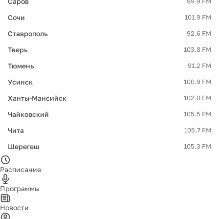
Саров
99.9 FM
Сочи
101.9 FM
Ставрополь
92.6 FM
Тверь
103.8 FM
Тюмень
91.2 FM
Усинск
100.9 FM
Ханты-Мансийск
102.0 FM
Чайковский
105.5 FM
Чита
105.7 FM
Шерегеш
105.3 FM
Расписание
Программы
Новости