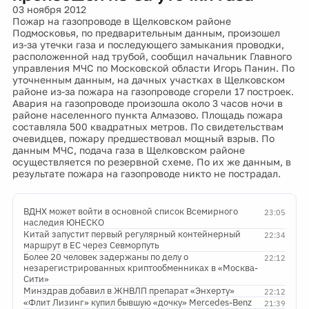
03 ноября 2012
Пожар на газопроводе в Щелковском районе
Подмосковья, по предварительным данным, произошел
из-за утечки газа и последующего замыкания проводки,
расположенной над трубой, сообщил начальник Главного
управления МЧС по Московской области Игорь Панин. По
уточненным данным, на дачных участках в Щелковском
районе из-за пожара на газопроводе сгорели 17 построек.
Авария на газопроводе произошла около 3 часов ночи в
районе населенного пункта Алмазово. Площадь пожара
составляла 500 квадратных метров. По свидетельствам
очевидцев, пожару предшествовал мощный взрыв. По
данным МЧC, подача газа в Щелковском районе
осуществляется по резервной схеме. По их же данным, в
результате пожара на газопроводе никто не пострадал.
ВДНХ может войти в основной список Всемирного
23:05
наследия ЮНЕСКО
Китай запустит первый регулярный контейнерный
22:34
маршрут в ЕС через Севморпуть
Более 20 человек задержаны по делу о
22:12
незарегистрированных криптообменниках в «Москва-
Сити»
Минздрав добавил в ЖНВЛП препарат «Энхерту»
22:12
«Флит Лизинг» купил бывшую «дочку» Mercedes-Benz
21:39