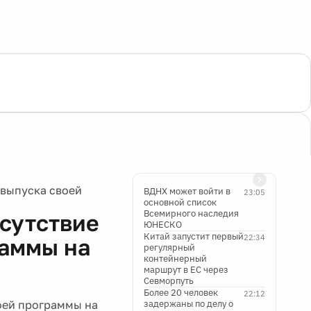
выпуска своей
ВДНХ может войти в
23:05
основной список
Всемирного наследия
сутствие
ЮНЕСКО
Китай запустит первый
22:34
раммы на
регулярный
контейнерный
маршрут в ЕС через
Севморпуть
Более 20 человек
22:12
оей программы на
задержаны по делу о