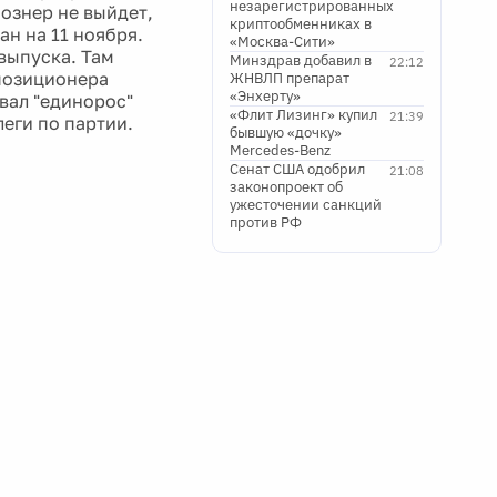
незарегистрированных
Познер не выйдет,
криптообменниках в
н на 11 ноября.
«Москва-Сити»
выпуска. Там
Минздрав добавил в
22:12
позиционера
ЖНВЛП препарат
«Энхерту»
вал "единорос"
«Флит Лизинг» купил
21:39
леги по партии.
бывшую «дочку»
Mercedes-Benz
Сенат США одобрил
21:08
законопроект об
ужесточении санкций
против РФ