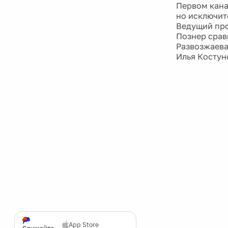
Первом кана
но исключит
Ведущий про
Познер срав
Развозжаева
Илья Костуно
App Store