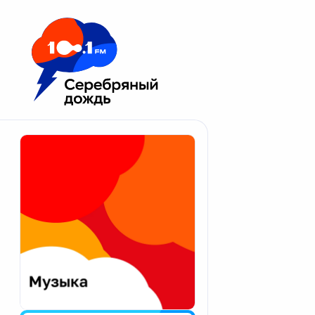
Москва 100.1 FM
Апатиты
Астрахань
Волгоград
Вологда
Екатеринбург
Иваново
Казань
Калининград
Калуга