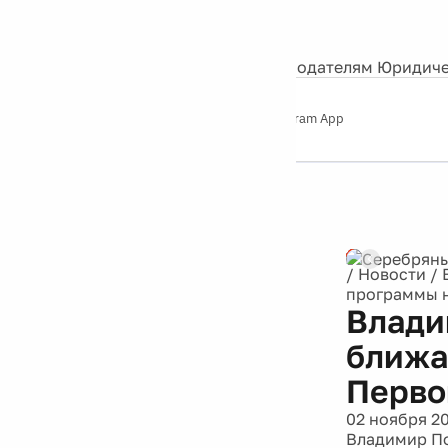
События
Контакты
О нас
Экскурсии
Silver Studio
Рекламодателям
Юридиче
Слушайте
App Store
Google Play
Telegram App
Серебряный
дождь
12+
Реклама
/
Новости
/
программы н
Влади
ближа
Перво
02 ноября 2
Владимир По