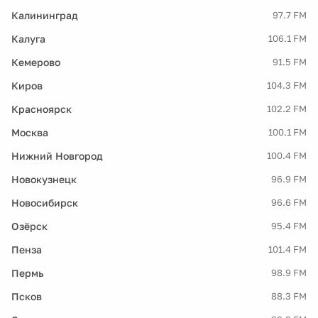
Калининград
97.7 FM
Калуга
106.1 FM
Кемерово
91.5 FM
Киров
104.3 FM
Красноярск
102.2 FM
Москва
100.1 FM
Нижний Новгород
100.4 FM
Новокузнецк
96.9 FM
Новосибирск
96.6 FM
Озёрск
95.4 FM
Пенза
101.4 FM
Пермь
98.9 FM
Псков
88.3 FM