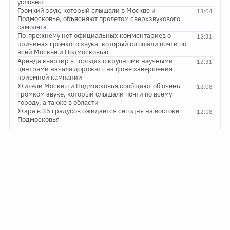
условно
Громкий звук, который слышали в Москве и
13:04
Подмосковье, объясняют пролетом сверхзвукового
самолета
По-прежнему нет официальных комментариев о
12:31
причинах громкого звука, который слышали почти по
всей Москве и Подмосковью
Аренда квартир в городах с крупными научными
12:31
центрами начала дорожать на фоне завершения
приемной кампании
Жители Москвы и Подмосковья сообщают об очень
12:08
громком звуке, который слышали почти по всему
городу, а также в области
Жара в 35 градусов ожидается сегодня на востоке
12:08
Подмосковья