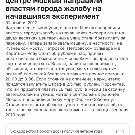
центре Москвы направили
властям города жалобу на
начавшияся эксперимент
01 ноября 2012
Жители нескольких улиц в центре Москвы направили
властям города жалобу на начавшияся эксперимент: на
двуъх десятках центарльныхъ улиц стали брать плату за
парковку. Теперь запарковать машину, в частности, на
Кузнецком мосту, Петровке, Петровском бульваре и в
Каретном Ряду стоит 50 рублей в час, причем
исключительно безналичным способом - по предоплатной
карте или через sms. Власти, начиная эксперимент,
обьъявили, что жители этих улиц могут пользоваться
платной парковкой бесплатно только в ночное время - с
20.00 до 8.00. Если стоянка не оплачена, нарушителю
придется заплатить штраф в 2,5 тыс. рублей. Подсчитав,
что им придется платить 18 тыс. руб. в месяц за стоянку
автомобилей на улице, жители центральных районов
Москвы направили жалобу мэру Сергею Собянину.
Столичные власти обещают учесть мнение жителей, но
только после окончания эксперимента — в конце февраля
2013 года.
Экс-директор Popcorn Books получил четыре года
14:41