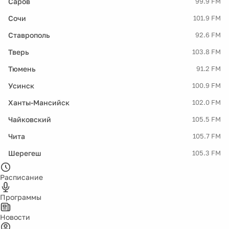
Саров
99.9 FM
Сочи
101.9 FM
Ставрополь
92.6 FM
Тверь
103.8 FM
Тюмень
91.2 FM
Усинск
100.9 FM
Ханты-Мансийск
102.0 FM
Чайковский
105.5 FM
Чита
105.7 FM
Шерегеш
105.3 FM
Расписание
Программы
Новости