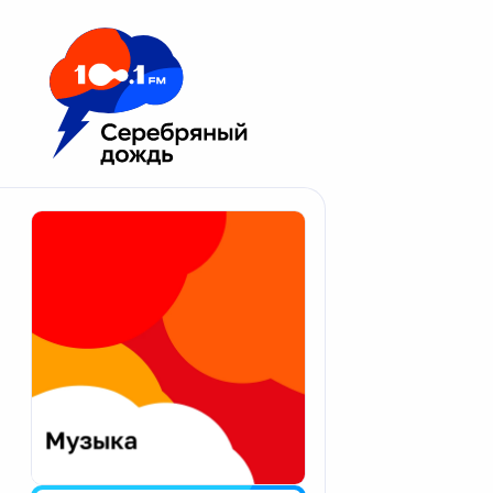
Москва 100.1 FM
Апатиты
Астрахань
Волгоград
Вологда
Екатеринбург
Иваново
Казань
Калининград
Калуга