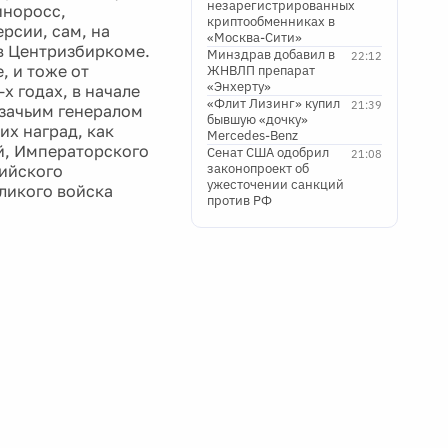
незарегистрированных
иноросс,
криптообменниках в
рсии, сам, на
«Москва-Сити»
в Центризбиркоме.
Минздрав добавил в
22:12
, и тоже от
ЖНВЛП препарат
«Энхерту»
х годах, в начале
«Флит Лизинг» купил
21:39
азачьим генералом
бывшую «дочку»
их наград, как
Mercedes-Benz
ой, Императорского
Сенат США одобрил
21:08
законопроект об
сийского
ужесточении санкций
ликого войска
против РФ