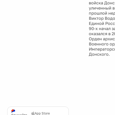
войска Донс
уличенный в
прошлой нед
Виктор Водо
Единой Росс
90-х начал 
оказался в 
Орден архис
Военного ор
Императорск
Донского.
App Store