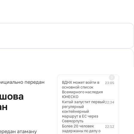
фициально передан
ВДНХ может войти в
23:05
основной список
Всемирного наследия
ышова
ЮНЕСКО
Китай запустит первый
22:34
ан
регулярный
контейнерный
маршрут в ЕС через
Севморпуть
Более 20 человек
22:12
ередан атаману
задержаны по делу о