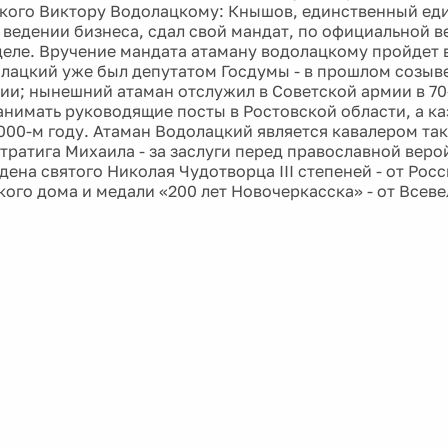
кого Виктору Водолацкому: Кнышов, единственный ед
 ведении бизнеса, сдал свой мандат, по официальной ве
еле. Вручение мандата атаману водолацкому пройдет 
лацкий уже был депутатом Госдумы - в прошлом созыве
ии; нынешний атаман отслужил в Советской армии в 70-
занимать руководящие посты в Ростовской области, а к
2000-м году. Атаман Водолацкий является кавалером так
тратига Михаила - за заслуги перед православной вер
дена святого Николая Чудотворца III степеней - от Рос
ого дома и медали «200 лет Новочеркасска» - от Всеве