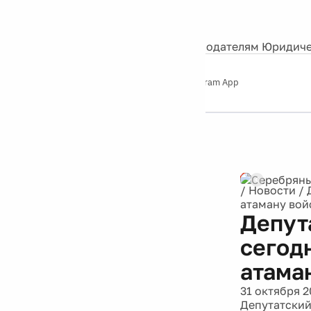
События
Контакты
О нас
Экскурсии
Silver Studio
Рекламодателям
Юридиче
Слушайте
App Store
Google Play
Telegram App
Серебряный
дождь
12+
Реклама
/
Новости
/
атаману вой
Депут
сегод
атама
31 октября 2
Депутатский