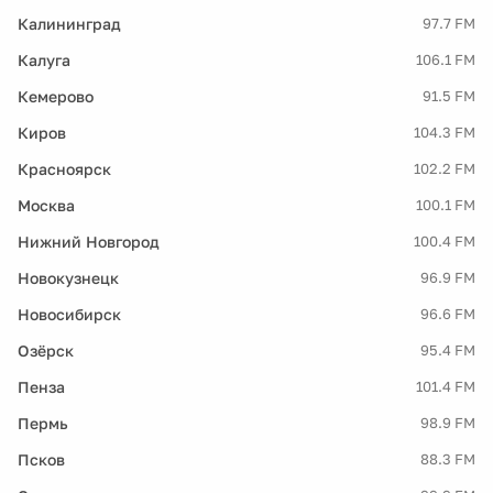
Калининград
97.7 FM
Калуга
106.1 FM
Кемерово
91.5 FM
Киров
104.3 FM
Красноярск
102.2 FM
Москва
100.1 FM
Нижний Новгород
100.4 FM
Новокузнецк
96.9 FM
Новосибирск
96.6 FM
Озёрск
95.4 FM
Пенза
101.4 FM
Пермь
98.9 FM
Псков
88.3 FM