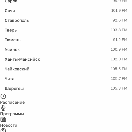
Саров
99.9 FM
Сочи
101.9 FM
Ставрополь
92.6 FM
Тверь
103.8 FM
Тюмень
91.2 FM
Усинск
100.9 FM
Ханты-Мансийск
102.0 FM
Чайковский
105.5 FM
Чита
105.7 FM
Шерегеш
105.3 FM
Расписание
Программы
Новости