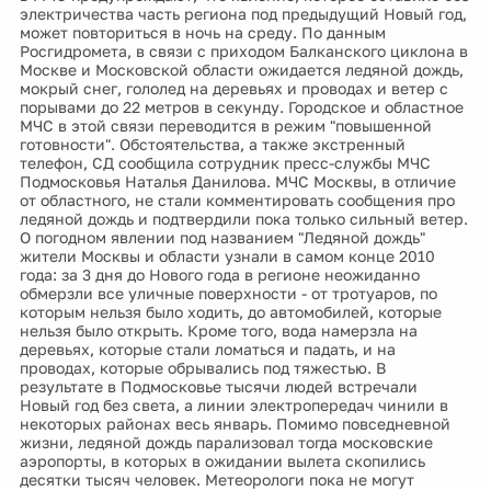
электричества часть региона под предыдущий Новый год,
может повториться в ночь на среду. По данным
Росгидромета, в связи с приходом Балканского циклона в
Москве и Московской области ожидается ледяной дождь,
мокрый снег, гололед на деревьях и проводах и ветер с
порывами до 22 метров в секунду. Городское и областное
МЧС в этой связи переводится в режим "повышенной
готовности". Обстоятельства, а также экстренный
телефон, СД сообщила сотрудник пресс-службы МЧС
Подмосковья Наталья Данилова. МЧС Москвы, в отличие
от областного, не стали комментировать сообщения про
ледяной дождь и подтвердили пока только сильный ветер.
О погодном явлении под названием "Ледяной дождь"
жители Москвы и области узнали в самом конце 2010
года: за 3 дня до Нового года в регионе неожиданно
обмерзли все уличные поверхности - от тротуаров, по
которым нельзя было ходить, до автомобилей, которые
нельзя было открыть. Кроме того, вода намерзла на
деревьях, которые стали ломаться и падать, и на
проводах, которые обрывались под тяжестью. В
результате в Подмосковье тысячи людей встречали
Новый год без света, а линии электропередач чинили в
некоторых районах весь январь. Помимо повседневной
жизни, ледяной дождь парализовал тогда московские
аэропорты, в которых в ожидании вылета скопились
десятки тысяч человек. Метеорологи пока не могут