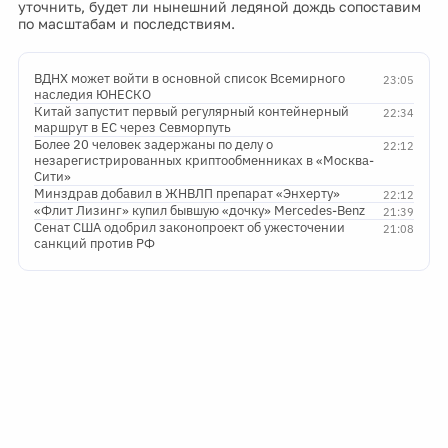
уточнить, будет ли нынешний ледяной дождь сопоставим
по масштабам и последствиям.
ВДНХ может войти в основной список Всемирного
23:05
наследия ЮНЕСКО
Китай запустит первый регулярный контейнерный
22:34
маршрут в ЕС через Севморпуть
Более 20 человек задержаны по делу о
22:12
незарегистрированных криптообменниках в «Москва-
Сити»
Минздрав добавил в ЖНВЛП препарат «Энхерту»
22:12
«Флит Лизинг» купил бывшую «дочку» Mercedes-Benz
21:39
Сенат США одобрил законопроект об ужесточении
21:08
санкций против РФ