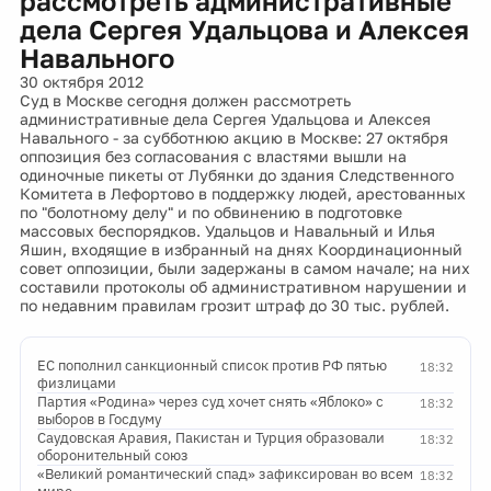
рассмотреть административные
дела Сергея Удальцова и Алексея
Навального
30 октября 2012
Суд в Москве сегодня должен рассмотреть
административные дела Сергея Удальцова и Алексея
Навального - за субботнюю акцию в Москве: 27 октября
оппозиция без согласования с властями вышли на
одиночные пикеты от Лубянки до здания Следственного
Комитета в Лефортово в поддержку людей, арестованных
по "болотному делу" и по обвинению в подготовке
массовых беспорядков. Удальцов и Навальный и Илья
Яшин, входящие в избранный на днях Координационный
совет оппозиции, были задержаны в самом начале; на них
составили протоколы об административном нарушении и
по недавним правилам грозит штраф до 30 тыс. рублей.
ЕС пополнил санкционный список против РФ пятью
18:32
физлицами
Партия «Родина» через суд хочет снять «Яблоко» с
18:32
выборов в Госдуму
Саудовская Аравия, Пакистан и Турция образовали
18:32
оборонительный союз
«Великий романтический спад» зафиксирован во всем
18:32