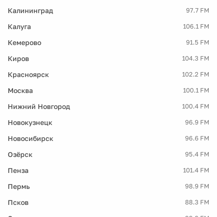
Калининград
97.7 FM
Калуга
106.1 FM
Кемерово
91.5 FM
Киров
104.3 FM
Красноярск
102.2 FM
Москва
100.1 FM
Нижний Новгород
100.4 FM
Новокузнецк
96.9 FM
Новосибирск
96.6 FM
Озёрск
95.4 FM
Пенза
101.4 FM
Пермь
98.9 FM
Псков
88.3 FM