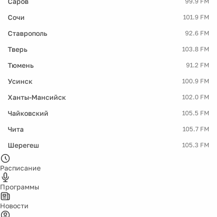
Саров
99.9 FM
Сочи
101.9 FM
Ставрополь
92.6 FM
Тверь
103.8 FM
Тюмень
91.2 FM
Усинск
100.9 FM
Ханты-Мансийск
102.0 FM
Чайковский
105.5 FM
Чита
105.7 FM
Шерегеш
105.3 FM
Расписание
Программы
Новости