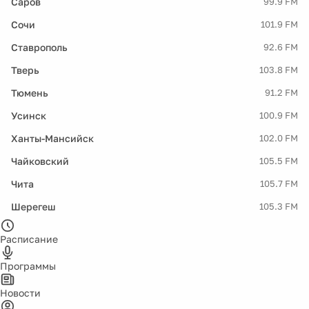
Саров
99.9 FM
Сочи
101.9 FM
Ставрополь
92.6 FM
Тверь
103.8 FM
Тюмень
91.2 FM
Усинск
100.9 FM
Ханты-Мансийск
102.0 FM
Чайковский
105.5 FM
Чита
105.7 FM
Шерегеш
105.3 FM
Расписание
Программы
Новости