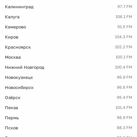
Калининград
97.7 FM
Калуга
106.1 FM
Кемерово
91.5 FM
Киров
104.3 FM
Красноярск
102.2 FM
Москва
100.1 FM
Нижний Новгород
100.4 FM
Новокузнецк
96.9 FM
Новосибирск
96.6 FM
Озёрск
95.4 FM
Пенза
101.4 FM
Пермь
98.9 FM
Псков
88.3 FM