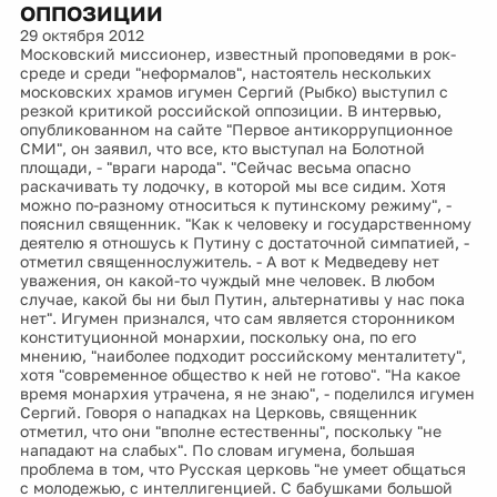
оппозиции
29 октября 2012
Московский миссионер, известный проповедями в рок-
среде и среди "неформалов", настоятель нескольких
московских храмов игумен Сергий (Рыбко) выступил с
резкой критикой российской оппозиции. В интервью,
опубликованном на сайте "Первое антикоррупционное
СМИ", он заявил, что все, кто выступал на Болотной
площади, - "враги народа". "Сейчас весьма опасно
раскачивать ту лодочку, в которой мы все сидим. Хотя
можно по-разному относиться к путинскому режиму", -
пояснил священник. "Как к человеку и государственному
деятелю я отношусь к Путину с достаточной симпатией, -
отметил священнослужитель. - А вот к Медведеву нет
уважения, он какой-то чуждый мне человек. В любом
случае, какой бы ни был Путин, альтернативы у нас пока
нет". Игумен признался, что сам является сторонником
конституционной монархии, поскольку она, по его
мнению, "наиболее подходит российскому менталитету",
хотя "современное общество к ней не готово". "На какое
время монархия утрачена, я не знаю", - поделился игумен
Сергий. Говоря о нападках на Церковь, священник
отметил, что они "вполне естественны", поскольку "не
нападают на слабых". По словам игумена, большая
проблема в том, что Русская церковь "не умеет общаться
с молодежью, с интеллигенцией. С бабушками большой