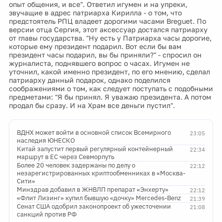
опыт общения, и все". Ответил игумен и на упреки,
звучащие в адрес патриарха Кирилла - о том, что
предстоятель РПЦ владеет дорогими часами Breguet. По
версии отца Сергия, этот аксессуар достался патриарху
от главы государства. "Ну есть у Патриарха часы дорогие,
которые ему президент подарил. Вот если бы вам
президент часы подарил, вы бы приняли?" - спросил он
журналиста, поднявшего вопрос о часах. Игумен не
уточнил, какой именно президент, по его мнению, сделал
патриарху данный подарок, однако поделился
соображениями о том, как следует поступать с подобными
предметами: "Я бы принял. Я уважаю президента. А потом
продал бы сразу. И на Храм все деньги пустил".
ВДНХ может войти в основной список Всемирного
23:05
наследия ЮНЕСКО
Китай запустит первый регулярный контейнерный
22:34
маршрут в ЕС через Севморпуть
Более 20 человек задержаны по делу о
22:12
незарегистрированных криптообменниках в «Москва-
Сити»
Минздрав добавил в ЖНВЛП препарат «Энхерту»
22:12
«Флит Лизинг» купил бывшую «дочку» Mercedes-Benz
21:39
Сенат США одобрил законопроект об ужесточении
21:08
санкций против РФ