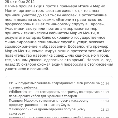
28 октября 2012
В Риме прошла акция против премьера Италии Марио
Монти, организаторы шествия заявляют, что в нем
приняли участие до 150 тысяч человек. Протестующие
несли плакаты со словами: «Выгоним правительство
профессоров» и «Нет финансовому спруту в Европе».
Участники выступили против антикризисных мер,
принятых техническим кабинетом Марио Монти, в
результате которых было сокращено государственное
финансирование социальных служб и услуг, включая
здравоохранение и образование. Добавлю, что премьер
Марио Монти, комментируя акцию протеста заявил: Мое
правительство наверняка совершило ошибки, но я горд,
тем, что нам удалось сделать за это время". Напомню, год
назад 15 октября схожая акция переросла в столкновения
участников с полицией.
СИБУР будет выплачивать сотрудникам 1 млн рублей за
20:34
третьего ребенка
Wildberries начнет тестировать программу по открытию
18:53
партнерских хабов для хранения товаров
Полиция Марокко готовится к новому массовому
18:13
прорыву границы нелегалами у Сеуты
У Новороссийска дроны ударили по турецкому
18:13
сухогрузу
Минстрой: РФ может дать»прикурить» любой стране по