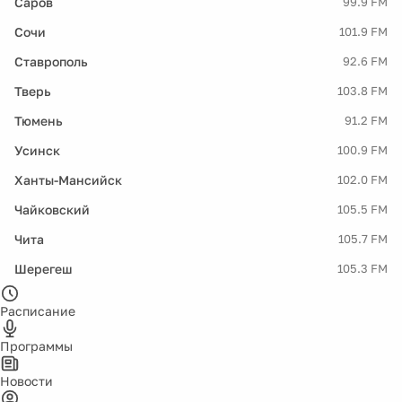
Саров
99.9 FM
Сочи
101.9 FM
Ставрополь
92.6 FM
Тверь
103.8 FM
Тюмень
91.2 FM
Усинск
100.9 FM
Ханты-Мансийск
102.0 FM
Чайковский
105.5 FM
Чита
105.7 FM
Шерегеш
105.3 FM
Расписание
Программы
Новости