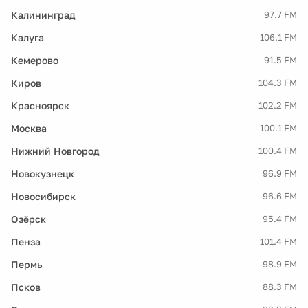
Калининград
97.7 FM
Калуга
106.1 FM
Кемерово
91.5 FM
Киров
104.3 FM
Красноярск
102.2 FM
Москва
100.1 FM
Нижний Новгород
100.4 FM
Новокузнецк
96.9 FM
Новосибирск
96.6 FM
Озёрск
95.4 FM
Пенза
101.4 FM
Пермь
98.9 FM
Псков
88.3 FM