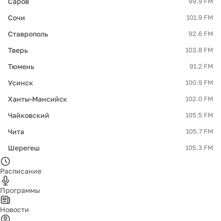
Саров
99.9 FM
Сочи
101.9 FM
Ставрополь
92.6 FM
Тверь
103.8 FM
Тюмень
91.2 FM
Усинск
100.9 FM
Ханты-Мансийск
102.0 FM
Чайковский
105.5 FM
Чита
105.7 FM
Шерегеш
105.3 FM
Расписание
Программы
Новости