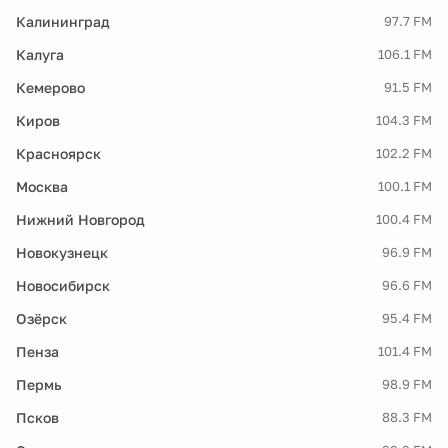
Калининград
97.7 FM
Калуга
106.1 FM
Кемерово
91.5 FM
Киров
104.3 FM
Красноярск
102.2 FM
Москва
100.1 FM
Нижний Новгород
100.4 FM
Новокузнецк
96.9 FM
Новосибирск
96.6 FM
Озёрск
95.4 FM
Пенза
101.4 FM
Пермь
98.9 FM
Псков
88.3 FM