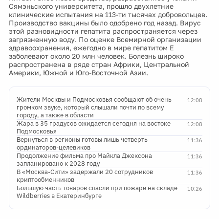
Сямэньского университета, прошло двухлетние
клинические испытания на 113-ти тысячах добровольцев.
Производство вакцины было одобрено год назад. Вирус
этой разновидности гепатита распространяется через
загрязненную воду. По оценке Всемирной организации
здравоохранения, ежегодно в мире гепатитом Е
заболевают около 20 млн человек. Болезнь широко
распространена в ряде стран Африки, Центральной
Америки, Южной и Юго-Восточной Азии.
Жители Москвы и Подмосковья сообщают об очень
12:08
громком звуке, который слышали почти по всему
городу, а также в области
Жара в 35 градусов ожидается сегодня на востоке
12:08
Подмосковья
Вернуться в регионы готовы лишь четверть
11:36
ординаторов-целевиков
Продолжение фильма про Майкла Джексона
11:36
запланировано к 2028 году
В «Москва-Сити» задержали 20 сотрудников
11:36
криптообменников
Большую часть товаров спасли при пожаре на складе
10:26
Wildberries в Екатеринбурге