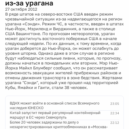
из-за урагана
27 октября 2012
В ряде штатов на северо-востоке США введен режим
чрезвычайной ситуации из-за надвигающегося на регион
урагана «Сэнди». Режим ЧС, в частности, введен в штатах
Нью-Йорк, Мэриленд и Вирджиния, а также в столице
США Вашингтоне. По прогнозам метеорологов, ураган
может достигнуть восточного побережья США в начале
следующей недели. По их данным, к тому времени, когда
ураган доберется до Нью-Йорка, он может ослабнуть до
уровня шторма. Однако даже в этом случае в регионе
будут наблюдаться сильные ливни, которые, по прогнозу,
должны начаться в понедельник или вторник. Мэр Нью-
Йорка Майкл Блумберг сообщил, что он рассматривает
возможность эвакуации жителей прибрежных районов и
отмены движения транспорта в зоне бедствия. Жертвами
урагана "Сэнди", который уже прошел над территорией
Кубы, Ямайки и Гаити, стали 38 человек.
ВДНХ может войти в основной список Всемирного
23:05
наследия ЮНЕСКО
Китай запустит первый регулярный контейнерный
22:34
маршрут в ЕС через Севморпуть
Более 20 человек задержаны по делу о
22:12
незарегистрированных криптообменниках в «Москва-