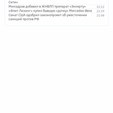
Сити»
Минздрав добавил в ЖНВЛП препарат «Энхерту»
22:12
«Флит Лизинг» купил бывшую «дочку» Mercedes-Benz
21:39
Сенат США одобрил законопроект об ужесточении
21:08
санкций против РФ