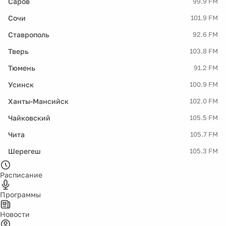
Саров
99.9 FM
Сочи
101.9 FM
Ставрополь
92.6 FM
Тверь
103.8 FM
Тюмень
91.2 FM
Усинск
100.9 FM
Ханты-Мансийск
102.0 FM
Чайковский
105.5 FM
Чита
105.7 FM
Шерегеш
105.3 FM
Расписание
Программы
Новости