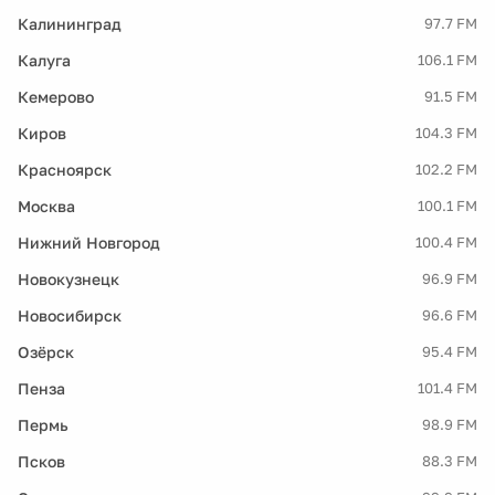
Калининград
97.7 FM
Калуга
106.1 FM
Кемерово
91.5 FM
Киров
104.3 FM
Красноярск
102.2 FM
Москва
100.1 FM
Нижний Новгород
100.4 FM
Новокузнецк
96.9 FM
Новосибирск
96.6 FM
Озёрск
95.4 FM
Пенза
101.4 FM
Пермь
98.9 FM
Псков
88.3 FM