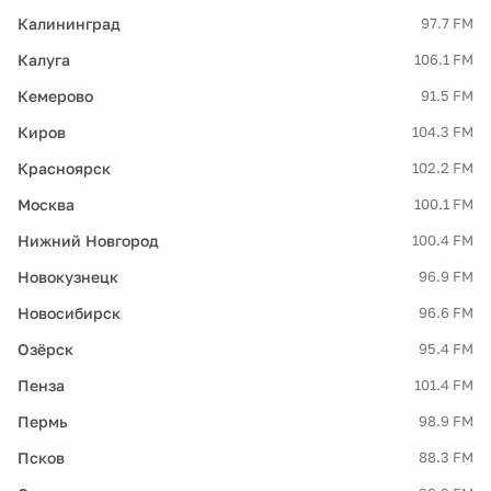
Калининград
97.7 FM
Калуга
106.1 FM
Кемерово
91.5 FM
Киров
104.3 FM
Красноярск
102.2 FM
Москва
100.1 FM
Нижний Новгород
100.4 FM
Новокузнецк
96.9 FM
Новосибирск
96.6 FM
Озёрск
95.4 FM
Пенза
101.4 FM
Пермь
98.9 FM
Псков
88.3 FM