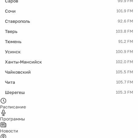
Саров
99.9 FM
Сочи
101.9 FM
Ставрополь
92.6 FM
Тверь
103.8 FM
Тюмень
91.2 FM
Усинск
100.9 FM
Ханты-Мансийск
102.0 FM
Чайковский
105.5 FM
Чита
105.7 FM
Шерегеш
105.3 FM
Расписание
Программы
Новости