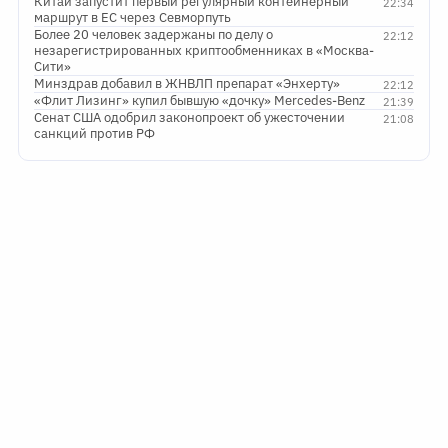
Китай запустит первый регулярный контейнерный
22:34
маршрут в ЕС через Севморпуть
Более 20 человек задержаны по делу о
22:12
незарегистрированных криптообменниках в «Москва-
Сити»
Минздрав добавил в ЖНВЛП препарат «Энхерту»
22:12
«Флит Лизинг» купил бывшую «дочку» Mercedes-Benz
21:39
Сенат США одобрил законопроект об ужесточении
21:08
санкций против РФ