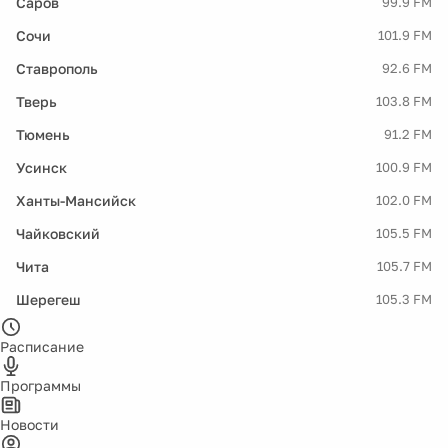
Саров
99.9 FM
Сочи
101.9 FM
Ставрополь
92.6 FM
Тверь
103.8 FM
Тюмень
91.2 FM
Усинск
100.9 FM
Ханты-Мансийск
102.0 FM
Чайковский
105.5 FM
Чита
105.7 FM
Шерегеш
105.3 FM
Расписание
Программы
Новости