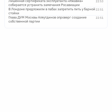
Лишенная сертификата эксплуатанта «Ижавиа»
22:53
собирается устранить замечания Росавиации
В Лондоне предложили в пабах запретить пить у барной
22:51
стойки
Глава ДУМ Москвы Аляутдинов опроверг создание
22:51
собственной партии