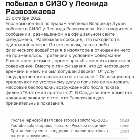
побывал в СИЗО у Леонида
Развозжаева
23 октября 2012
Уполномоченный по правам человека Владимир Лукин
побывал в СИЗО у Леонида Развозжаева. Как говорится в
сообщении, размещенном на официальном сайте
омбудсмена, "Развозжаев сообщил, что находится в
одиночной камере. По его словам, какого-либо
физического воздействия в изоляторе в отношении него
не применялось. Претензий к условиям содержания
Развозжаев не имеет, кроме просьбы сменить одиночное
содержание. Вместе с тем он заявил, что до настоящего
времени к нему не был допущен адвокат. От услуг
государственного адвоката он отказался". Оппозиционера
привлекают по уголовному делу о попытке организовать
массовые беспорядки, возбужденного после показа
фильма "Анатомия протеста-2". В Следственном комитете
накануне заявили о том, что Развозжаев дал
признательные показания.
Руслан Терновой взял свое второе золото ЧЕ-2026
23:08
YouTube заблокировал каналы «Русской общины»
23:08
Британские ученые внедрили гены свиньи в салат-
22:53
латук для вкуса мяса