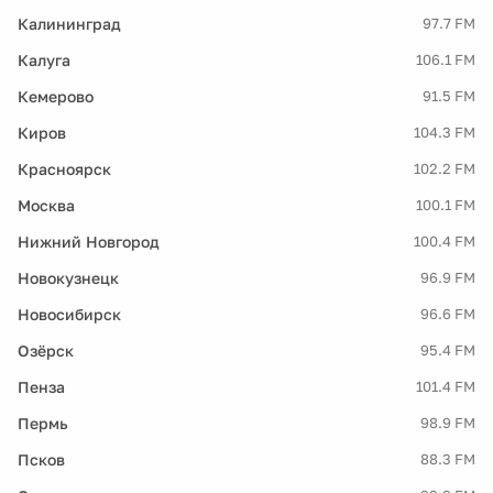
Калининград
97.7 FM
Калуга
106.1 FM
Кемерово
91.5 FM
Киров
104.3 FM
Красноярск
102.2 FM
Москва
100.1 FM
Нижний Новгород
100.4 FM
Новокузнецк
96.9 FM
Новосибирск
96.6 FM
Озёрск
95.4 FM
Пенза
101.4 FM
Пермь
98.9 FM
Псков
88.3 FM